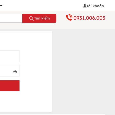
Tài khoản
0931.006.005
Tìm kiếm