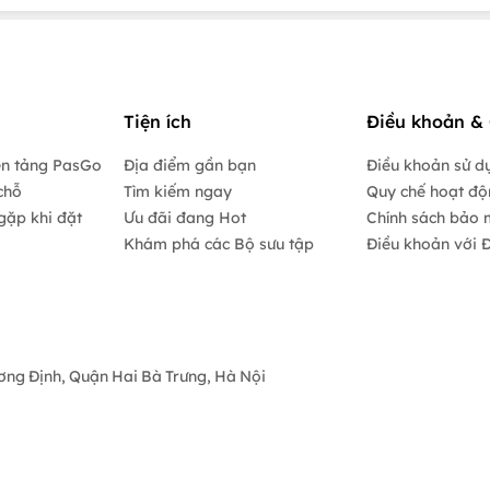
Tiện ích
Điều khoản & 
ền tảng PasGo
Địa điểm gần bạn
Điều khoản sử d
chỗ
Tìm kiếm ngay
Quy chế hoạt đ
gặp khi đặt
Ưu đãi đang Hot
Chính sách bảo 
Khám phá các Bộ sưu tập
Điều khoản với Đ
ương Định, Quận Hai Bà Trưng, Hà Nội