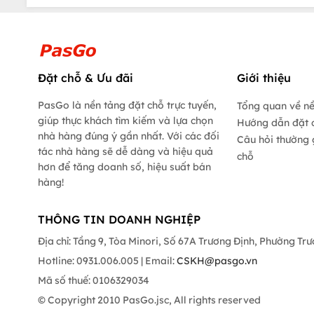
Đặt chỗ & Ưu đãi
Giới thiệu
PasGo là nền tảng đặt chỗ trực tuyến,
Tổng quan về n
giúp thực khách tìm kiếm và lựa chọn
Hướng dẫn đặt 
nhà hàng đúng ý gần nhất. Với các đối
Câu hỏi thường 
tác nhà hàng sẽ dễ dàng và hiệu quả
chỗ
hơn để tăng doanh số, hiệu suất bán
hàng!
THÔNG TIN DOANH NGHIỆP
Địa chỉ: Tầng 9, Tòa Minori, Số 67A Trương Định, Phường Tr
Hotline: 0931.006.005 | Email:
CSKH@pasgo.vn
Mã số thuế: 0106329034
© Copyright 2010 PasGo.jsc, All rights reserved