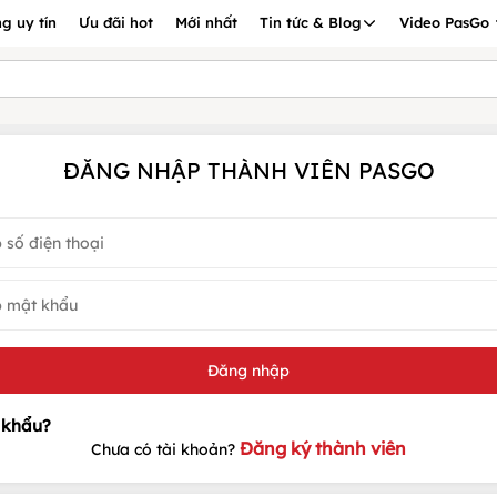
g uy tín
Ưu đãi hot
Mới nhất
Tin tức & Blog
Video PasGo
ĐĂNG NHẬP THÀNH VIÊN PASGO
Đăng ký thành viên
Chưa có tài khoản?