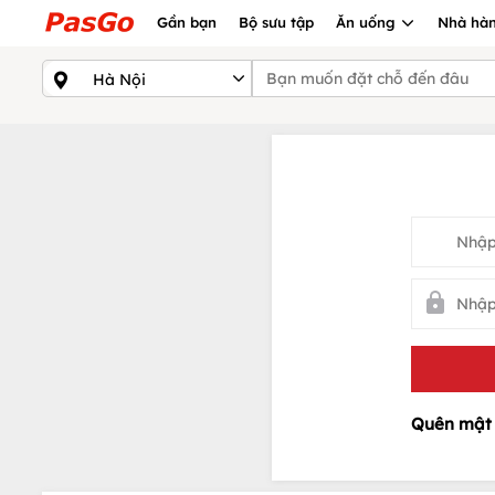
Gần bạn
Bộ sưu tập
Ăn uống
Nhà hàn