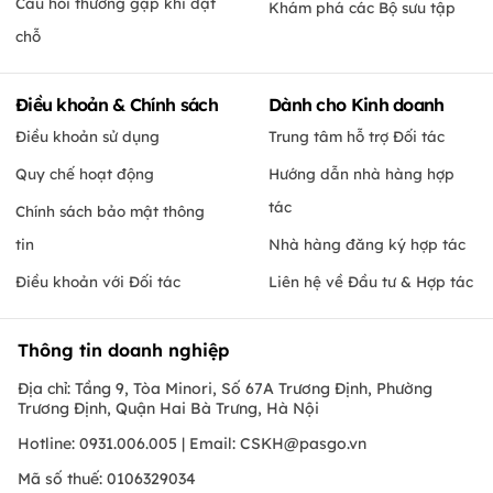
Câu hỏi thường gặp khi đặt
Khám phá các Bộ sưu tập
chỗ
Điều khoản & Chính sách
Dành cho Kinh doanh
Điều khoản sử dụng
Trung tâm hỗ trợ Đối tác
Quy chế hoạt động
Hướng dẫn nhà hàng hợp
tác
Chính sách bảo mật thông
tin
Nhà hàng đăng ký hợp tác
Điều khoản với Đối tác
Liên hệ về Đầu tư & Hợp tác
Thông tin doanh nghiệp
Địa chỉ: Tầng 9, Tòa Minori, Số 67A Trương Định, Phường
Trương Định, Quận Hai Bà Trưng, Hà Nội
Hotline: 0931.006.005 | Email:
CSKH@pasgo.vn
Mã số thuế: 0106329034