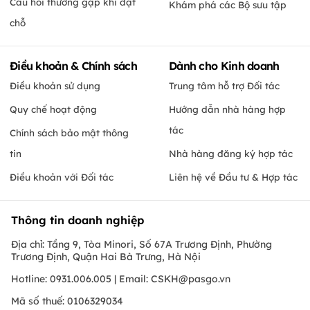
Câu hỏi thường gặp khi đặt
Khám phá các Bộ sưu tập
chỗ
Điều khoản & Chính sách
Dành cho Kinh doanh
Điều khoản sử dụng
Trung tâm hỗ trợ Đối tác
Quy chế hoạt động
Hướng dẫn nhà hàng hợp
tác
Chính sách bảo mật thông
tin
Nhà hàng đăng ký hợp tác
Điều khoản với Đối tác
Liên hệ về Đầu tư & Hợp tác
Thông tin doanh nghiệp
Địa chỉ: Tầng 9, Tòa Minori, Số 67A Trương Định, Phường
Trương Định, Quận Hai Bà Trưng, Hà Nội
Hotline: 0931.006.005 | Email:
CSKH@pasgo.vn
Mã số thuế: 0106329034