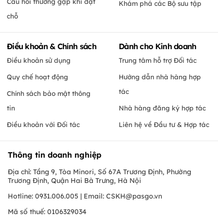
Câu hỏi thường gặp khi đặt
Khám phá các Bộ sưu tập
chỗ
Điều khoản & Chính sách
Dành cho Kinh doanh
Điều khoản sử dụng
Trung tâm hỗ trợ Đối tác
Quy chế hoạt động
Hướng dẫn nhà hàng hợp
tác
Chính sách bảo mật thông
tin
Nhà hàng đăng ký hợp tác
Điều khoản với Đối tác
Liên hệ về Đầu tư & Hợp tác
Thông tin doanh nghiệp
Địa chỉ: Tầng 9, Tòa Minori, Số 67A Trương Định, Phường
Trương Định, Quận Hai Bà Trưng, Hà Nội
Hotline: 0931.006.005 | Email:
CSKH@pasgo.vn
Mã số thuế: 0106329034