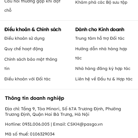
Câu hỏi thường gặp khi đặt
Khám phá các Bộ sưu tập
chỗ
Điều khoản & Chính sách
Dành cho Kinh doanh
Điều khoản sử dụng
Trung tâm hỗ trợ Đối tác
Quy chế hoạt động
Hướng dẫn nhà hàng hợp
tác
Chính sách bảo mật thông
tin
Nhà hàng đăng ký hợp tác
Điều khoản với Đối tác
Liên hệ về Đầu tư & Hợp tác
Thông tin doanh nghiệp
Địa chỉ: Tầng 9, Tòa Minori, Số 67A Trương Định, Phường
Trương Định, Quận Hai Bà Trưng, Hà Nội
Hotline: 0931.006.005 | Email:
CSKH@pasgo.vn
Mã số thuế: 0106329034