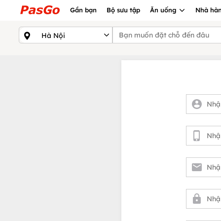
Gần bạn
Bộ sưu tập
Ăn uống
Nhà hàn