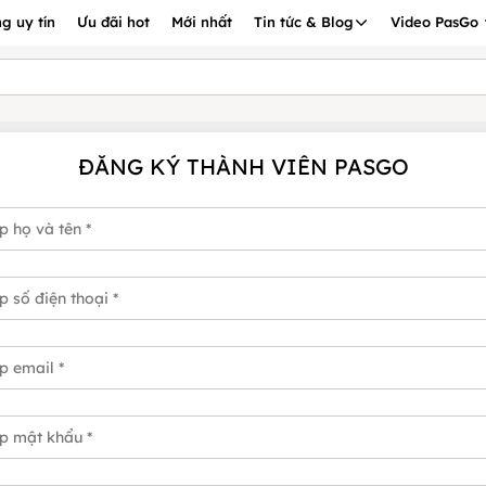
g uy tín
Ưu đãi hot
Mới nhất
Tin tức & Blog
Video PasGo
ĐĂNG KÝ THÀNH VIÊN PASGO