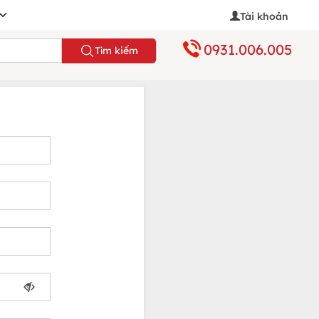
Tài khoản
0931.006.005
Tìm kiếm