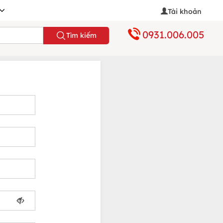
Tài khoản
0931.006.005
Tìm kiếm