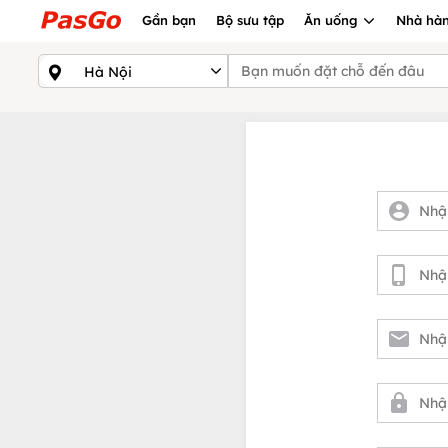
Gần bạn
Bộ sưu tập
Ăn uống
Nhà hàn