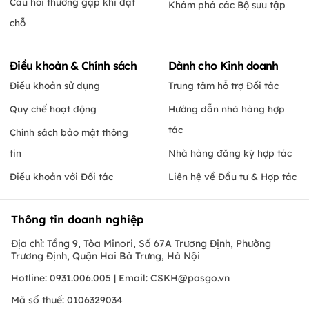
Câu hỏi thường gặp khi đặt
Khám phá các Bộ sưu tập
chỗ
Điều khoản & Chính sách
Dành cho Kinh doanh
Điều khoản sử dụng
Trung tâm hỗ trợ Đối tác
Quy chế hoạt động
Hướng dẫn nhà hàng hợp
tác
Chính sách bảo mật thông
tin
Nhà hàng đăng ký hợp tác
Điều khoản với Đối tác
Liên hệ về Đầu tư & Hợp tác
Thông tin doanh nghiệp
Địa chỉ: Tầng 9, Tòa Minori, Số 67A Trương Định, Phường
Trương Định, Quận Hai Bà Trưng, Hà Nội
Hotline: 0931.006.005 | Email:
CSKH@pasgo.vn
Mã số thuế: 0106329034