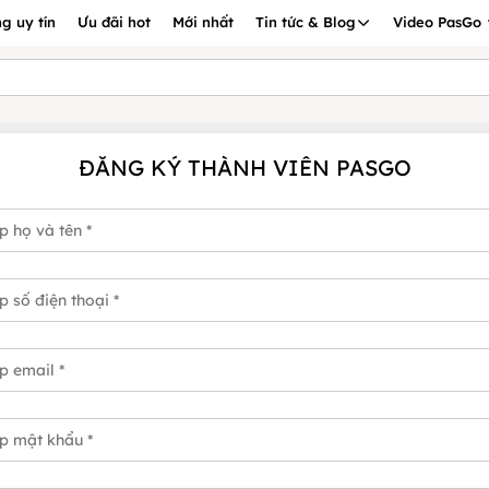
g uy tín
Ưu đãi hot
Mới nhất
Tin tức & Blog
Video PasGo
ĐĂNG KÝ THÀNH VIÊN PASGO