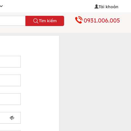
Tài khoản
0931.006.005
Tìm kiếm