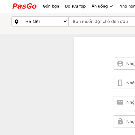
Gần bạn
Bộ sưu tập
Ăn uống
Nhà hàn