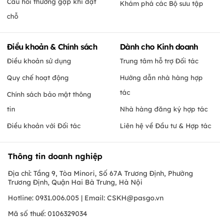
Câu hỏi thường gặp khi đặt
Khám phá các Bộ sưu tập
chỗ
Điều khoản & Chính sách
Dành cho Kinh doanh
Điều khoản sử dụng
Trung tâm hỗ trợ Đối tác
Quy chế hoạt động
Hướng dẫn nhà hàng hợp
tác
Chính sách bảo mật thông
tin
Nhà hàng đăng ký hợp tác
Điều khoản với Đối tác
Liên hệ về Đầu tư & Hợp tác
Thông tin doanh nghiệp
Địa chỉ: Tầng 9, Tòa Minori, Số 67A Trương Định, Phường
Trương Định, Quận Hai Bà Trưng, Hà Nội
Hotline: 0931.006.005 | Email:
CSKH@pasgo.vn
Mã số thuế: 0106329034