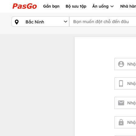
Gần bạn
Bộ sưu tập
Ăn uống
Nhà hàn