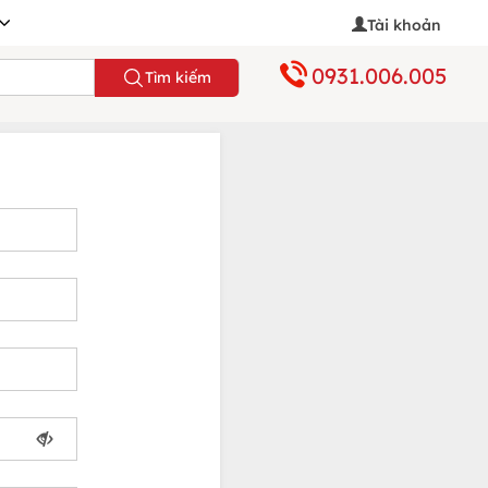
Tài khoản
0931.006.005
Tìm kiếm