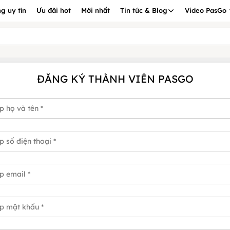
g uy tín
Ưu đãi hot
Mới nhất
Tin tức & Blog
Video PasGo
ĐĂNG KÝ THÀNH VIÊN PASGO