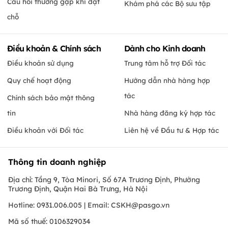
Câu hỏi thường gặp khi đặt
Khám phá các Bộ sưu tập
chỗ
Điều khoản & Chính sách
Dành cho Kinh doanh
Điều khoản sử dụng
Trung tâm hỗ trợ Đối tác
Quy chế hoạt động
Hướng dẫn nhà hàng hợp
tác
Chính sách bảo mật thông
tin
Nhà hàng đăng ký hợp tác
Điều khoản với Đối tác
Liên hệ về Đầu tư & Hợp tác
Thông tin doanh nghiệp
Địa chỉ: Tầng 9, Tòa Minori, Số 67A Trương Định, Phường
Trương Định, Quận Hai Bà Trưng, Hà Nội
Hotline: 0931.006.005 | Email:
CSKH@pasgo.vn
Mã số thuế: 0106329034