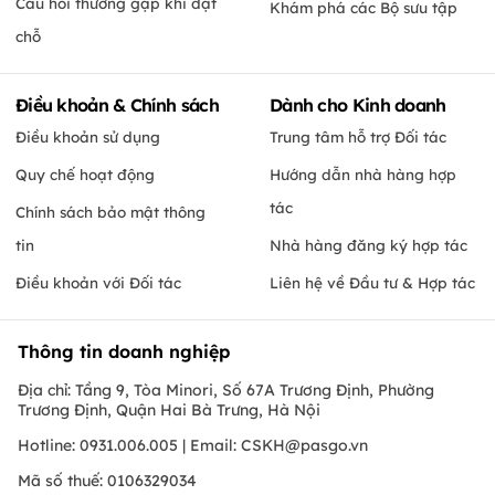
Câu hỏi thường gặp khi đặt
Khám phá các Bộ sưu tập
chỗ
Điều khoản & Chính sách
Dành cho Kinh doanh
Điều khoản sử dụng
Trung tâm hỗ trợ Đối tác
Quy chế hoạt động
Hướng dẫn nhà hàng hợp
tác
Chính sách bảo mật thông
tin
Nhà hàng đăng ký hợp tác
Điều khoản với Đối tác
Liên hệ về Đầu tư & Hợp tác
Thông tin doanh nghiệp
Địa chỉ: Tầng 9, Tòa Minori, Số 67A Trương Định, Phường
Trương Định, Quận Hai Bà Trưng, Hà Nội
Hotline: 0931.006.005 | Email:
CSKH@pasgo.vn
Mã số thuế: 0106329034