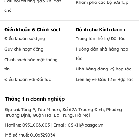
Câu hỏi thường gặp khi đặt
Khám phá các Bộ sưu tập
chỗ
Điều khoản & Chính sách
Dành cho Kinh doanh
Điều khoản sử dụng
Trung tâm hỗ trợ Đối tác
Quy chế hoạt động
Hướng dẫn nhà hàng hợp
tác
Chính sách bảo mật thông
tin
Nhà hàng đăng ký hợp tác
Điều khoản với Đối tác
Liên hệ về Đầu tư & Hợp tác
Thông tin doanh nghiệp
Địa chỉ: Tầng 9, Tòa Minori, Số 67A Trương Định, Phường
Trương Định, Quận Hai Bà Trưng, Hà Nội
Hotline: 0931.006.005 | Email:
CSKH@pasgo.vn
Mã số thuế: 0106329034