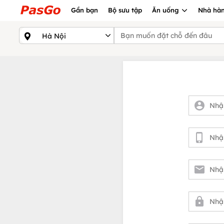
Gần bạn
Bộ sưu tập
Ăn uống
Nhà hàn