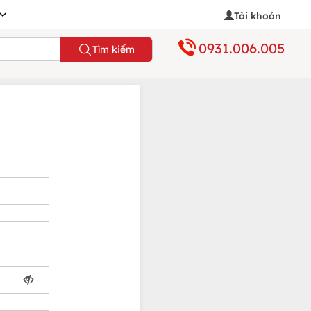
Tài khoản
0931.006.005
Tìm kiếm