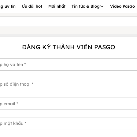
g uy tín
Ưu đãi hot
Mới nhất
Tin tức & Blog
Video PasGo
ĐĂNG KÝ THÀNH VIÊN PASGO