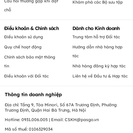
Câu hỏi thường gặp khi đặt
Khám phá các Bộ sưu tập
chỗ
Điều khoản & Chính sách
Dành cho Kinh doanh
Điều khoản sử dụng
Trung tâm hỗ trợ Đối tác
Quy chế hoạt động
Hướng dẫn nhà hàng hợp
tác
Chính sách bảo mật thông
tin
Nhà hàng đăng ký hợp tác
Điều khoản với Đối tác
Liên hệ về Đầu tư & Hợp tác
Thông tin doanh nghiệp
Địa chỉ: Tầng 9, Tòa Minori, Số 67A Trương Định, Phường
Trương Định, Quận Hai Bà Trưng, Hà Nội
Hotline: 0931.006.005 | Email:
CSKH@pasgo.vn
Mã số thuế: 0106329034