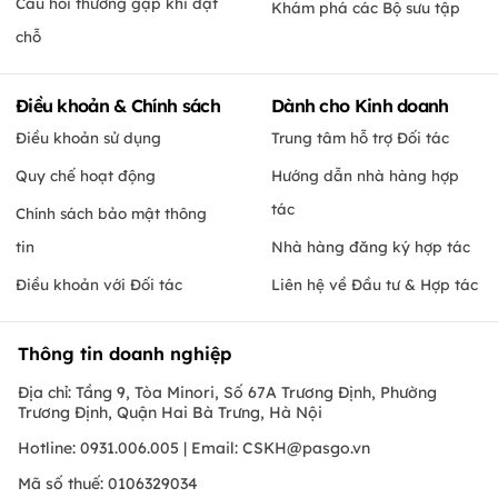
Câu hỏi thường gặp khi đặt
Khám phá các Bộ sưu tập
chỗ
Điều khoản & Chính sách
Dành cho Kinh doanh
Điều khoản sử dụng
Trung tâm hỗ trợ Đối tác
Quy chế hoạt động
Hướng dẫn nhà hàng hợp
tác
Chính sách bảo mật thông
tin
Nhà hàng đăng ký hợp tác
Điều khoản với Đối tác
Liên hệ về Đầu tư & Hợp tác
Thông tin doanh nghiệp
Địa chỉ: Tầng 9, Tòa Minori, Số 67A Trương Định, Phường
Trương Định, Quận Hai Bà Trưng, Hà Nội
Hotline: 0931.006.005 | Email:
CSKH@pasgo.vn
Mã số thuế: 0106329034