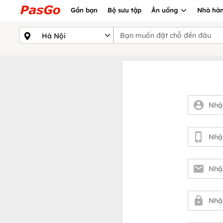
Gần bạn
Bộ sưu tập
Ăn uống
Nhà hàn