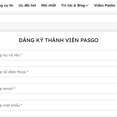
g uy tín
Ưu đãi hot
Mới nhất
Tin tức & Blog
Video PasGo
ĐĂNG KÝ THÀNH VIÊN PASGO