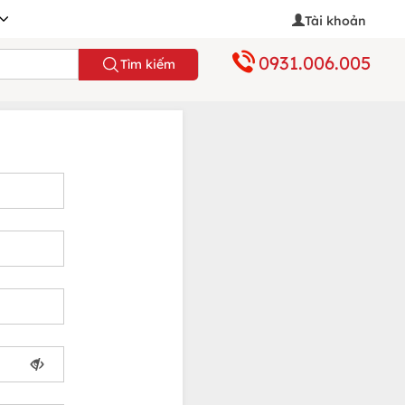
Tài khoản
0931.006.005
Tìm kiếm