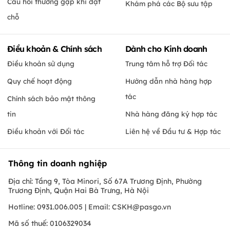
Câu hỏi thường gặp khi đặt
Khám phá các Bộ sưu tập
chỗ
Điều khoản & Chính sách
Dành cho Kinh doanh
Điều khoản sử dụng
Trung tâm hỗ trợ Đối tác
Quy chế hoạt động
Hướng dẫn nhà hàng hợp
tác
Chính sách bảo mật thông
tin
Nhà hàng đăng ký hợp tác
Điều khoản với Đối tác
Liên hệ về Đầu tư & Hợp tác
Thông tin doanh nghiệp
Địa chỉ: Tầng 9, Tòa Minori, Số 67A Trương Định, Phường
Trương Định, Quận Hai Bà Trưng, Hà Nội
Hotline: 0931.006.005 | Email:
CSKH@pasgo.vn
Mã số thuế: 0106329034