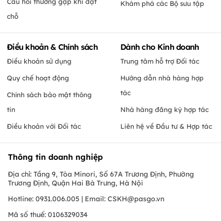
Câu hỏi thường gặp khi đặt
Khám phá các Bộ sưu tập
chỗ
Điều khoản & Chính sách
Dành cho Kinh doanh
Điều khoản sử dụng
Trung tâm hỗ trợ Đối tác
Quy chế hoạt động
Hướng dẫn nhà hàng hợp
tác
Chính sách bảo mật thông
tin
Nhà hàng đăng ký hợp tác
Điều khoản với Đối tác
Liên hệ về Đầu tư & Hợp tác
Thông tin doanh nghiệp
Địa chỉ: Tầng 9, Tòa Minori, Số 67A Trương Định, Phường
Trương Định, Quận Hai Bà Trưng, Hà Nội
Hotline: 0931.006.005 | Email:
CSKH@pasgo.vn
Mã số thuế: 0106329034