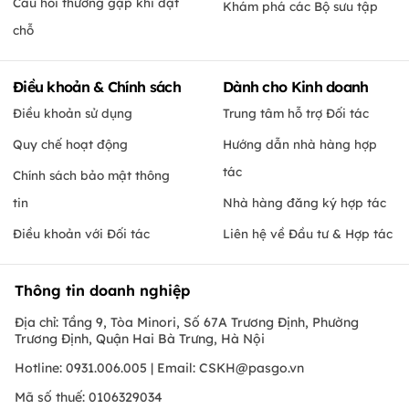
Câu hỏi thường gặp khi đặt
Khám phá các Bộ sưu tập
chỗ
Điều khoản & Chính sách
Dành cho Kinh doanh
Điều khoản sử dụng
Trung tâm hỗ trợ Đối tác
Quy chế hoạt động
Hướng dẫn nhà hàng hợp
tác
Chính sách bảo mật thông
tin
Nhà hàng đăng ký hợp tác
Điều khoản với Đối tác
Liên hệ về Đầu tư & Hợp tác
Thông tin doanh nghiệp
Địa chỉ: Tầng 9, Tòa Minori, Số 67A Trương Định, Phường
Trương Định, Quận Hai Bà Trưng, Hà Nội
Hotline: 0931.006.005 | Email:
CSKH@pasgo.vn
Mã số thuế: 0106329034