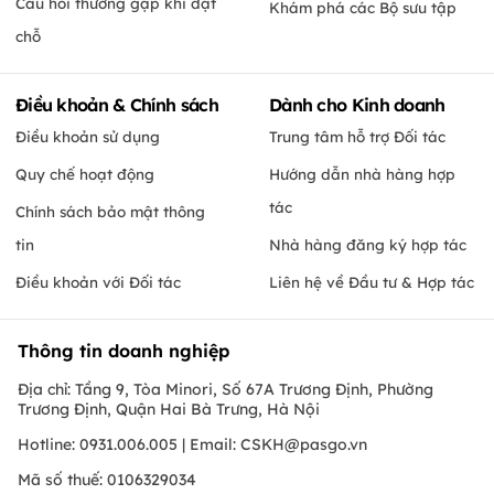
Câu hỏi thường gặp khi đặt
Khám phá các Bộ sưu tập
chỗ
Điều khoản & Chính sách
Dành cho Kinh doanh
Điều khoản sử dụng
Trung tâm hỗ trợ Đối tác
Quy chế hoạt động
Hướng dẫn nhà hàng hợp
tác
Chính sách bảo mật thông
tin
Nhà hàng đăng ký hợp tác
Điều khoản với Đối tác
Liên hệ về Đầu tư & Hợp tác
Thông tin doanh nghiệp
Địa chỉ: Tầng 9, Tòa Minori, Số 67A Trương Định, Phường
Trương Định, Quận Hai Bà Trưng, Hà Nội
Hotline: 0931.006.005 | Email:
CSKH@pasgo.vn
Mã số thuế: 0106329034