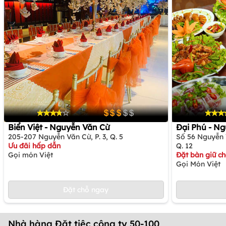
Biển Việt - Nguyễn Văn Cừ
Đại Phú - N
205-207 Nguyễn Văn Cừ, P. 3, Q. 5
Số 56 Nguyễn 
Ưu đãi hấp dẫn
Q. 12
Gọi món Việt
Đặt bàn giữ c
Gọi Món Việt
Đặt chỗ ngay
Nhà hàng Đặt tiệc công ty 50-100