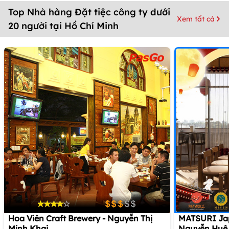
Top Nhà hàng Đặt tiệc công ty dưới
Xem tất cả
20 người tại Hồ Chí Minh
Hoa Viên Craft Brewery - Nguyễn Thị
MATSURI Jap
Minh Khai
Nguyễn Huệ