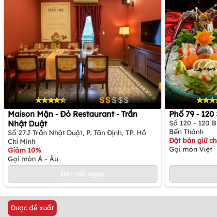
Maison Mận - Đỏ Restaurant - Trần
Phố 79 - 12
Nhật Duật
Số 120 - 120 
Bến Thành
Số 27J Trần Nhật Duật, P. Tân Định, TP. Hồ
Đặt bàn giữ c
Chí Minh
Gọi món Việt
Giảm 10%
Gọi món Á - Âu
Đặt chỗ ngay
Được đề xuất