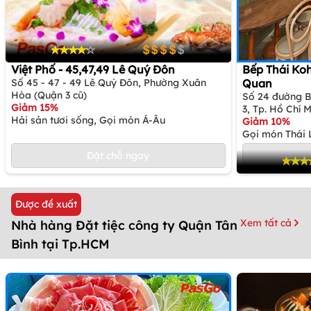
Việt Phố - 45,47,49 Lê Quý Đôn
Bếp Thái Ko
Số 45 - 47 - 49 Lê Quý Đôn, Phường Xuân
Quan
Hòa (Quận 3 cũ)
Số 24 đường B
Giảm 15%
3, Tp. Hồ Chí 
Hải sản tươi sống, Gọi món Á-Âu
Giảm 10%
Gọi món Thái 
Đặt chỗ ngay
Được đề xuất
Xem tất cả
Nhà hàng Đặt tiệc công ty Quận Tân
Bình tại Tp.HCM