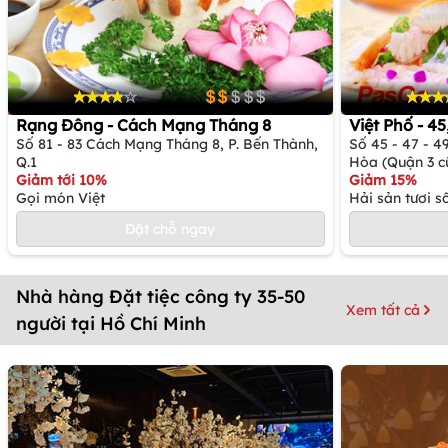
Rạng Đông - Cách Mạng Tháng 8
Việt Phố - 4
Số 81 - 83 Cách Mạng Tháng 8, P. Bến Thành,
Số 45 - 47 - 
Q.1
Hòa (Quận 3 c
Giảm tới 10%
Giảm 15%
Gọi món Việt
Hải sản tươi 
Đặt chỗ ngay
Nhà hàng Đặt tiệc công ty 35-50
Xem tất cả
người tại Hồ Chí Minh