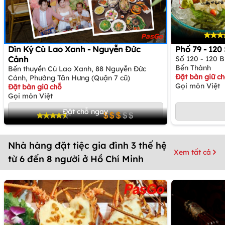
Dìn Ký Cù Lao Xanh - Nguyễn Đức
Phố 79 - 12
Cảnh
Số 120 - 120 
Bến Thành
Bến thuyền Cù Lao Xanh, 88 Nguyễn Đức
Đặt bàn giữ c
Cảnh, Phường Tân Hưng (Quận 7 cũ)
Gọi món Việt
Đặt bàn giữ chỗ
Gọi món Việt
Đặt chỗ ngay
Nhà hàng đặt tiệc gia đình 3 thế hệ
Xem tất cả
từ 6 đến 8 người ở Hồ Chí Minh