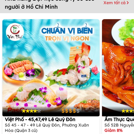
Xem tất cả
người ở Hồ Chí Minh
Việt Phố - 45,47,49 Lê Quý Đôn
Ẩm Thực Quê
Số 45 - 47 - 49 Lê Quý Đôn, Phường Xuân
Số 52B Nguyễn 
Hòa (Quận 3 cũ)
Giảm 8%