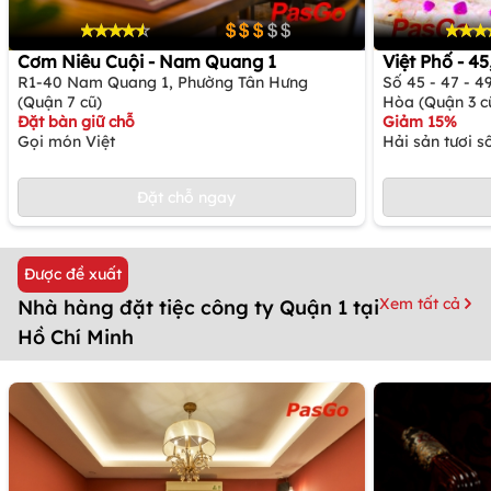
Cơm Niêu Cuội - Nam Quang 1
Việt Phố - 4
R1-40 Nam Quang 1, Phường Tân Hưng
Số 45 - 47 - 
(Quận 7 cũ)
Hòa (Quận 3 c
Đặt bàn giữ chỗ
Giảm 15%
Gọi món Việt
Hải sản tươi 
Đặt chỗ ngay
Được đề xuất
Xem tất cả
Nhà hàng đặt tiệc công ty Quận 1 tại
Hồ Chí Minh