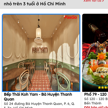
Xem tất cả
nhỏ trên 3 tuổi ở Hồ Chí Minh
Bếp Thái Koh Yam - Bà Huyện Thanh
Phố 79 - 12
Quan
Số 120 - 120 
Bến Thành
Số 24 đường Bà Huyện Thanh Quan, P. 6, Q.
Đặt bàn giữ c