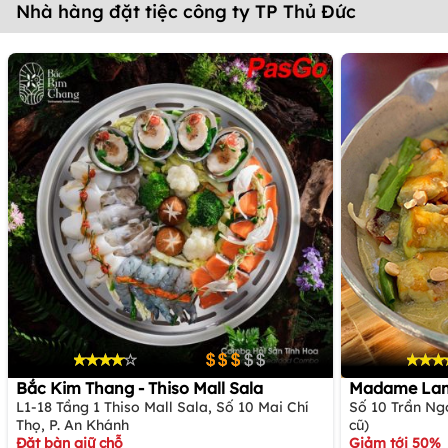
Nhà hàng đặt tiệc công ty TP Thủ Đức
Bắc Kim Thang - Thiso Mall Sala
Madame Lam 
L1-18 Tầng 1 Thiso Mall Sala, Số 10 Mai Chí
Số 10 Trần Ngọ
Thọ, P. An Khánh
cũ)
Đặt bàn giữ chỗ
Giảm tới 50%