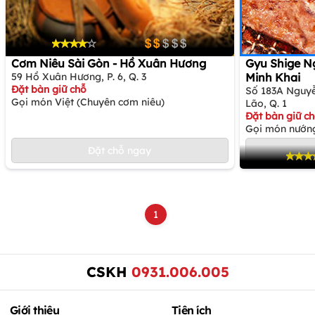
Cơm Niêu Sài Gòn - Hồ Xuân Hương
Gyu Shige N
59 Hồ Xuân Hương, P. 6, Q. 3
Minh Khai
Đặt bàn giữ chỗ
Số 183A Nguyễ
Gọi món Việt (Chuyên cơm niêu)
Lão, Q. 1
Đặt bàn giữ c
Gọi món nướng
Đặt chỗ ngay
1
CSKH
0931.006.005
Giới thiệu
Tiện ích