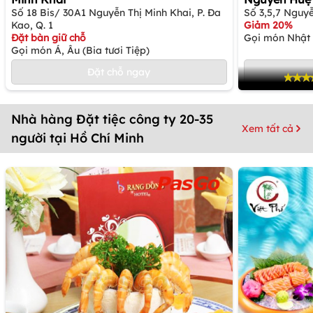
Số 18 Bis/ 30A1 Nguyễn Thị Minh Khai, P. Đa
Số 3,5,7 Nguyễ
Kao, Q. 1
Giảm 20%
Đặt bàn giữ chỗ
Gọi món Nhật
Gọi món Á, Âu (Bia tươi Tiệp)
Đặt chỗ ngay
Nhà hàng Đặt tiệc công ty 20-35
Xem tất cả
người tại Hồ Chí Minh