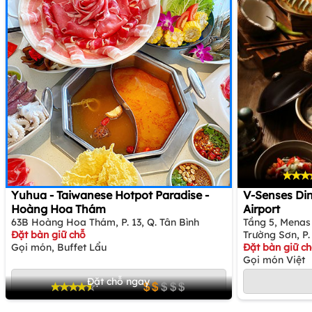
Yuhua - Taiwanese Hotpot Paradise -
V-Senses Din
Hoàng Hoa Thám
Airport
63B Hoàng Hoa Thám, P. 13, Q. Tân Bình
Tầng 5, Menas
Đặt bàn giữ chỗ
Trường Sơn, P
Gọi món, Buffet Lẩu
Đặt bàn giữ c
Gọi món Việt
Đặt chỗ ngay