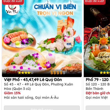
Được đề xuất
Được đề xuất
Việt Phố - 45,47,49 Lê Quý Đôn
Phố 79 - 12
Số 45 - 47 - 49 Lê Quý Đôn, Phường Xuân
Số 120 - 120 
Hòa (Quận 3 cũ)
Bến Thành
Giảm 15%
Đặt bàn giữ c
Hải sản tươi sống, Gọi món Á-Âu
Gọi món Việt
Đặt chỗ ngay