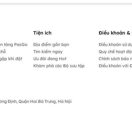
Tiện ích
Điều khoản & 
ền tảng PasGo
Địa điểm gần bạn
Điều khoản sử d
chỗ
Tìm kiếm ngay
Quy chế hoạt đ
gặp khi đặt
Ưu đãi đang Hot
Chính sách bảo 
Khám phá các Bộ sưu tập
Điều khoản với Đ
ương Định, Quận Hai Bà Trưng, Hà Nội