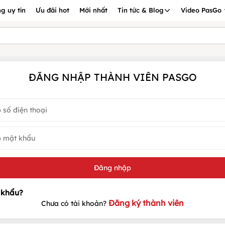
g uy tín
Ưu đãi hot
Mới nhất
Tin tức & Blog
Video PasGo
ĐĂNG NHẬP THÀNH VIÊN PASGO
Đăng ký thành viên
Chưa có tài khoản?