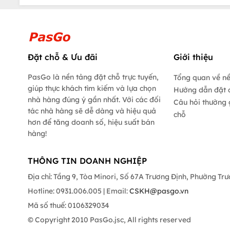
Đặt chỗ & Ưu đãi
Giới thiệu
PasGo là nền tảng đặt chỗ trực tuyến,
Tổng quan về n
giúp thực khách tìm kiếm và lựa chọn
Hướng dẫn đặt 
nhà hàng đúng ý gần nhất. Với các đối
Câu hỏi thường 
tác nhà hàng sẽ dễ dàng và hiệu quả
chỗ
hơn để tăng doanh số, hiệu suất bán
hàng!
THÔNG TIN DOANH NGHIỆP
Địa chỉ: Tầng 9, Tòa Minori, Số 67A Trương Định, Phường Tr
Hotline: 0931.006.005 | Email:
CSKH@pasgo.vn
Mã số thuế: 0106329034
© Copyright 2010 PasGo.jsc, All rights reserved