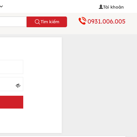
Tài khoản
0931.006.005
Tìm kiếm