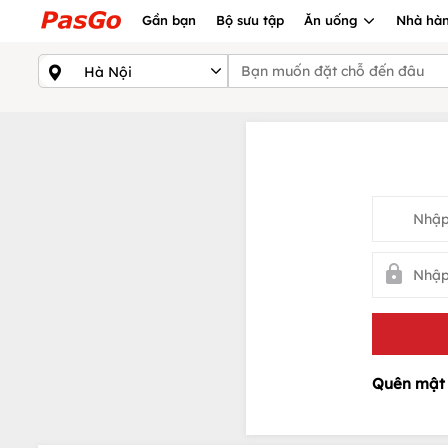
Gần bạn
Bộ sưu tập
Ăn uống
Nhà hàn