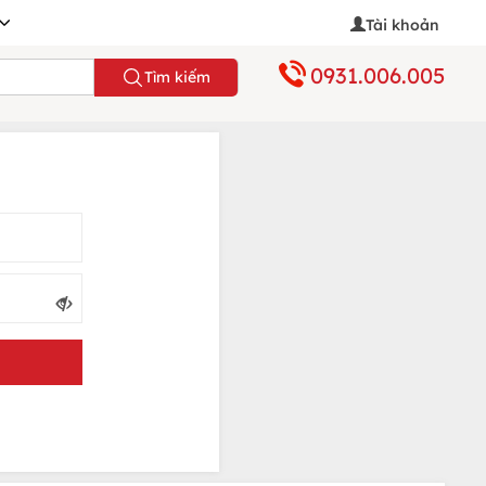
Tài khoản
0931.006.005
Tìm kiếm