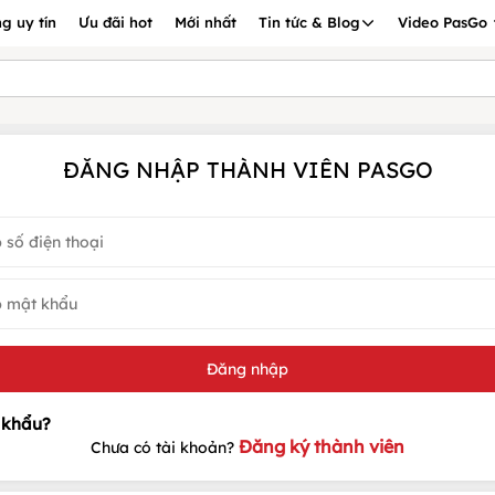
g uy tín
Ưu đãi hot
Mới nhất
Tin tức & Blog
Video PasGo
ĐĂNG NHẬP THÀNH VIÊN PASGO
Đăng ký thành viên
Chưa có tài khoản?