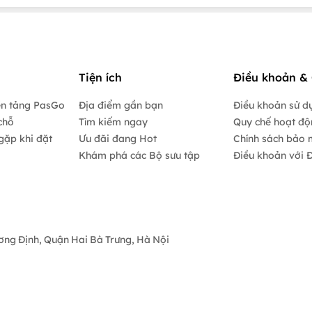
Tiện ích
Điều khoản & 
ền tảng PasGo
Địa điểm gần bạn
Điều khoản sử d
chỗ
Tìm kiếm ngay
Quy chế hoạt đ
gặp khi đặt
Ưu đãi đang Hot
Chính sách bảo 
Khám phá các Bộ sưu tập
Điều khoản với Đ
ương Định, Quận Hai Bà Trưng, Hà Nội