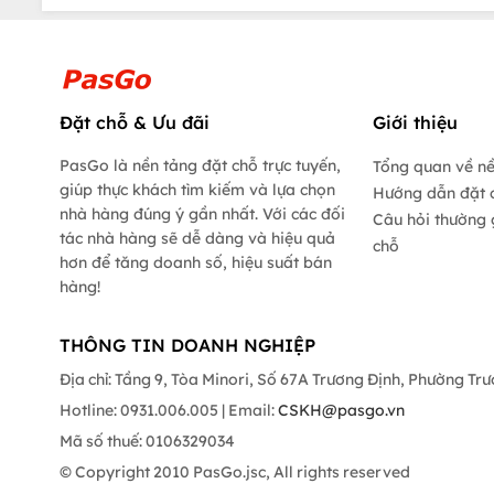
Đặt chỗ & Ưu đãi
Giới thiệu
PasGo là nền tảng đặt chỗ trực tuyến,
Tổng quan về n
giúp thực khách tìm kiếm và lựa chọn
Hướng dẫn đặt 
nhà hàng đúng ý gần nhất. Với các đối
Câu hỏi thường 
tác nhà hàng sẽ dễ dàng và hiệu quả
chỗ
hơn để tăng doanh số, hiệu suất bán
hàng!
THÔNG TIN DOANH NGHIỆP
Địa chỉ: Tầng 9, Tòa Minori, Số 67A Trương Định, Phường Tr
Hotline: 0931.006.005 | Email:
CSKH@pasgo.vn
Mã số thuế: 0106329034
© Copyright 2010 PasGo.jsc, All rights reserved