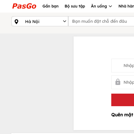
Gần bạn
Bộ sưu tập
Ăn uống
Nhà hàn