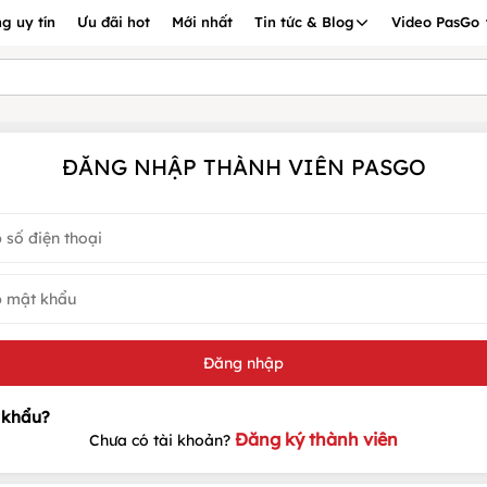
g uy tín
Ưu đãi hot
Mới nhất
Tin tức & Blog
Video PasGo
ĐĂNG NHẬP THÀNH VIÊN PASGO
Đăng ký thành viên
Chưa có tài khoản?