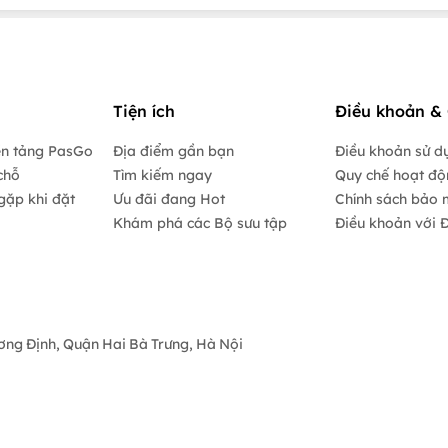
Tiện ích
Điều khoản & 
ền tảng PasGo
Địa điểm gần bạn
Điều khoản sử d
chỗ
Tìm kiếm ngay
Quy chế hoạt đ
gặp khi đặt
Ưu đãi đang Hot
Chính sách bảo 
Khám phá các Bộ sưu tập
Điều khoản với Đ
ương Định, Quận Hai Bà Trưng, Hà Nội