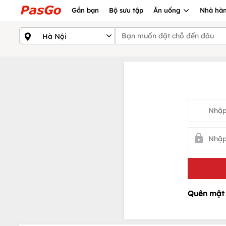
Gần bạn
Bộ sưu tập
Ăn uống
Nhà hàn