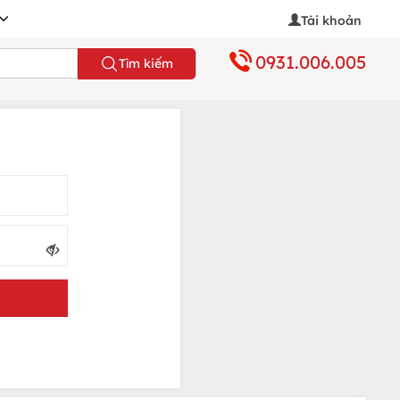
Tài khoản
0931.006.005
Tìm kiếm