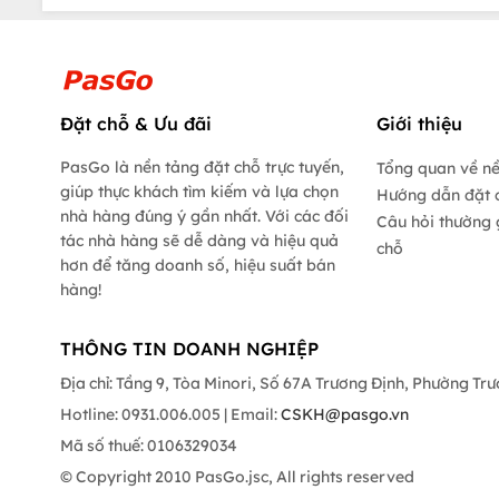
Đặt chỗ & Ưu đãi
Giới thiệu
PasGo là nền tảng đặt chỗ trực tuyến,
Tổng quan về n
giúp thực khách tìm kiếm và lựa chọn
Hướng dẫn đặt 
nhà hàng đúng ý gần nhất. Với các đối
Câu hỏi thường 
tác nhà hàng sẽ dễ dàng và hiệu quả
chỗ
hơn để tăng doanh số, hiệu suất bán
hàng!
THÔNG TIN DOANH NGHIỆP
Địa chỉ: Tầng 9, Tòa Minori, Số 67A Trương Định, Phường Tr
Hotline: 0931.006.005 | Email:
CSKH@pasgo.vn
Mã số thuế: 0106329034
© Copyright 2010 PasGo.jsc, All rights reserved