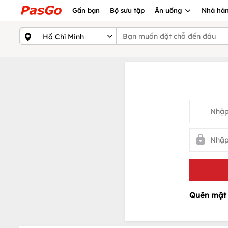
Gần bạn
Bộ sưu tập
Ăn uống
Nhà hàn