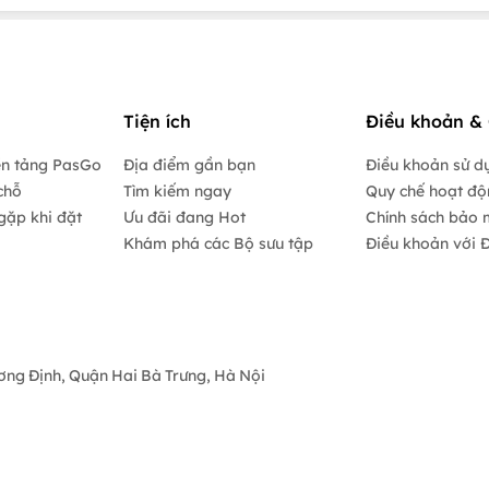
Tiện ích
Điều khoản & 
ền tảng PasGo
Địa điểm gần bạn
Điều khoản sử d
chỗ
Tìm kiếm ngay
Quy chế hoạt đ
gặp khi đặt
Ưu đãi đang Hot
Chính sách bảo 
Khám phá các Bộ sưu tập
Điều khoản với Đ
ương Định, Quận Hai Bà Trưng, Hà Nội