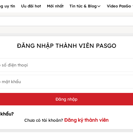
g uy tín
Ưu đãi hot
Mới nhất
Tin tức & Blog
Video PasGo
ĐĂNG NHẬP THÀNH VIÊN PASGO
Đăng ký thành viên
Chưa có tài khoản?