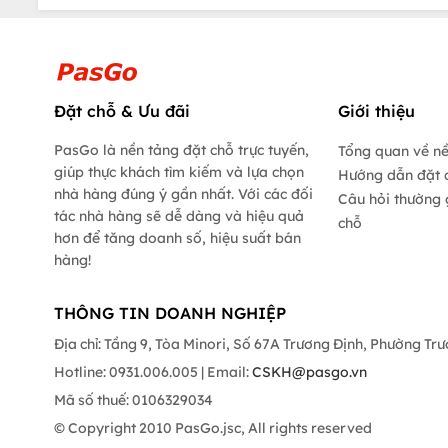
Đặt chỗ & Ưu đãi
Giới thiệu
PasGo là nền tảng đặt chỗ trực tuyến,
Tổng quan về n
giúp thực khách tìm kiếm và lựa chọn
Hướng dẫn đặt 
nhà hàng đúng ý gần nhất. Với các đối
Câu hỏi thường 
tác nhà hàng sẽ dễ dàng và hiệu quả
chỗ
hơn để tăng doanh số, hiệu suất bán
hàng!
THÔNG TIN DOANH NGHIỆP
Địa chỉ: Tầng 9, Tòa Minori, Số 67A Trương Định, Phường Tr
Hotline: 0931.006.005 | Email:
CSKH@pasgo.vn
Mã số thuế: 0106329034
© Copyright 2010 PasGo.jsc, All rights reserved