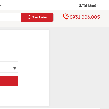
Tài khoản
0931.006.005
Tìm kiếm