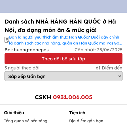
Danh sách NHÀ HÀNG HÀN QUỐC ở Hà
Nội, đa dạng món ăn & mức giá!
Bạn là người yêu thích ẩm thực Hàn Quốc? Dưới đây chính
là danh sách các nhà hàng, quán ăn Hàn Quốc mà PasGo
lựa chọn để dành cho bạn. Với đa dạng món ăn từ truyền
Bởi: huongtnonepas
Cập nhật:
25/06/2025
thống đến các món ăn hiện đại, từ các món nướng cho đến
Theo dõi bộ sưu tập
các món lẩu. Hãy khám phá cùng PasGo ngay nhé!
3
người theo dõi
61
Điểm đến
CSKH
0931.006.005
Giới thiệu
Tiện ích
Tổng quan về nền tảng
Địa điểm gần bạn