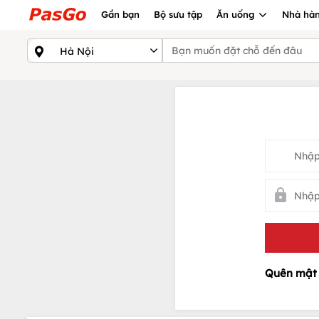
Gần bạn
Bộ sưu tập
Ăn uống
Nhà hàn