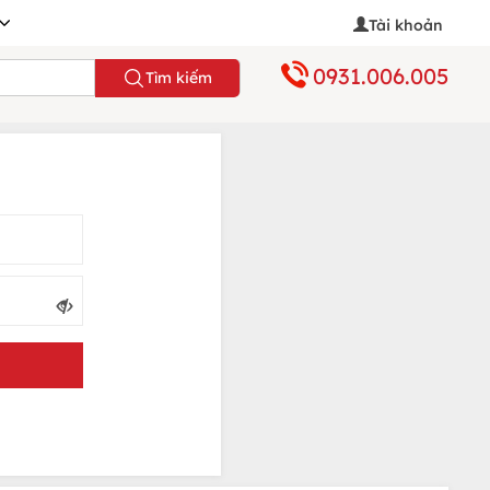
Tài khoản
0931.006.005
Tìm kiếm