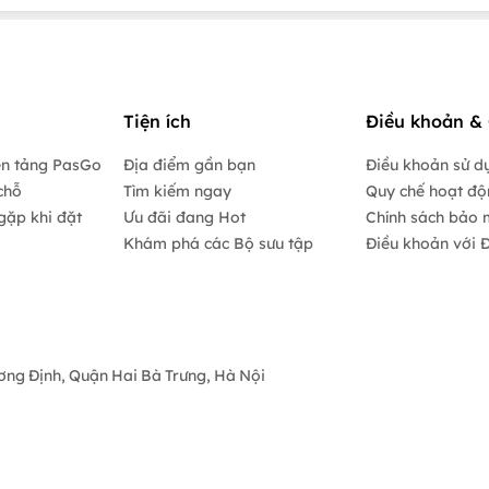
Tiện ích
Điều khoản & 
ền tảng PasGo
Địa điểm gần bạn
Điều khoản sử d
chỗ
Tìm kiếm ngay
Quy chế hoạt đ
gặp khi đặt
Ưu đãi đang Hot
Chính sách bảo 
Khám phá các Bộ sưu tập
Điều khoản với Đ
ương Định, Quận Hai Bà Trưng, Hà Nội