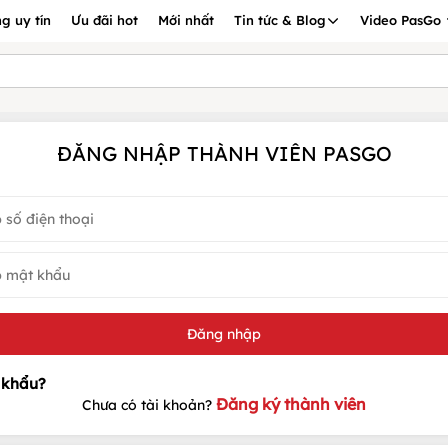
g uy tín
Ưu đãi hot
Mới nhất
Tin tức & Blog
Video PasGo
ĐĂNG NHẬP THÀNH VIÊN PASGO
Đăng ký thành viên
Chưa có tài khoản?