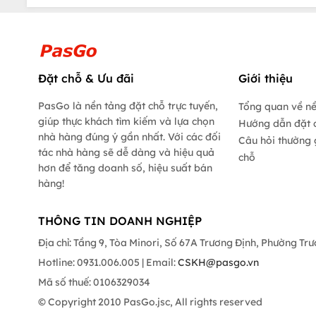
Đặt chỗ & Ưu đãi
Giới thiệu
PasGo là nền tảng đặt chỗ trực tuyến,
Tổng quan về n
giúp thực khách tìm kiếm và lựa chọn
Hướng dẫn đặt 
nhà hàng đúng ý gần nhất. Với các đối
Câu hỏi thường 
tác nhà hàng sẽ dễ dàng và hiệu quả
chỗ
hơn để tăng doanh số, hiệu suất bán
hàng!
THÔNG TIN DOANH NGHIỆP
Địa chỉ: Tầng 9, Tòa Minori, Số 67A Trương Định, Phường Tr
Hotline: 0931.006.005 | Email:
CSKH@pasgo.vn
Mã số thuế: 0106329034
© Copyright 2010 PasGo.jsc, All rights reserved