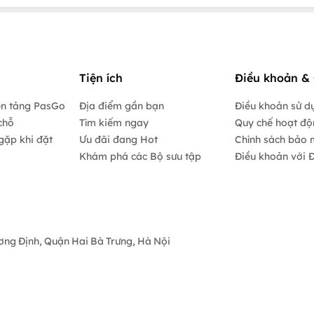
Tiện ích
Điều khoản & 
ền tảng PasGo
Địa điểm gần bạn
Điều khoản sử d
chỗ
Tìm kiếm ngay
Quy chế hoạt đ
gặp khi đặt
Ưu đãi đang Hot
Chính sách bảo 
Khám phá các Bộ sưu tập
Điều khoản với Đ
ương Định, Quận Hai Bà Trưng, Hà Nội