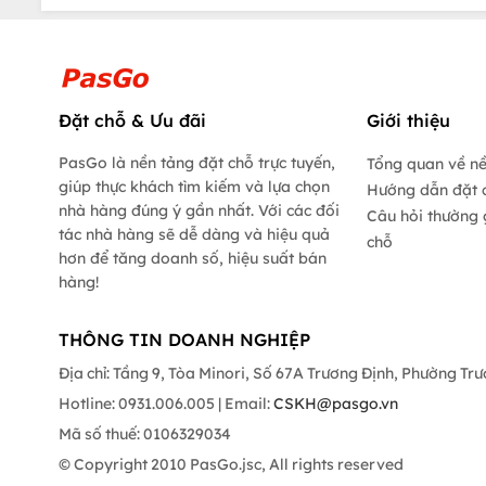
Đặt chỗ & Ưu đãi
Giới thiệu
PasGo là nền tảng đặt chỗ trực tuyến,
Tổng quan về n
giúp thực khách tìm kiếm và lựa chọn
Hướng dẫn đặt 
nhà hàng đúng ý gần nhất. Với các đối
Câu hỏi thường 
tác nhà hàng sẽ dễ dàng và hiệu quả
chỗ
hơn để tăng doanh số, hiệu suất bán
hàng!
THÔNG TIN DOANH NGHIỆP
Địa chỉ: Tầng 9, Tòa Minori, Số 67A Trương Định, Phường Tr
Hotline: 0931.006.005 | Email:
CSKH@pasgo.vn
Mã số thuế: 0106329034
© Copyright 2010 PasGo.jsc, All rights reserved