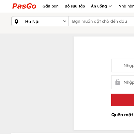
Gần bạn
Bộ sưu tập
Ăn uống
Nhà hàn