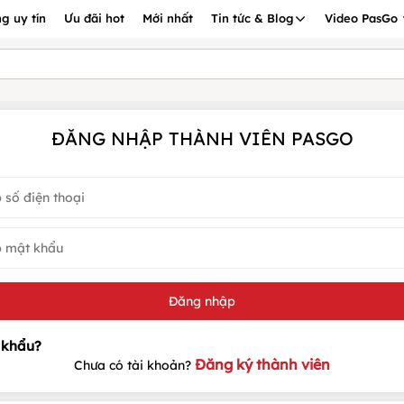
g uy tín
Ưu đãi hot
Mới nhất
Tin tức & Blog
Video PasGo
ĐĂNG NHẬP THÀNH VIÊN PASGO
Đăng ký thành viên
Chưa có tài khoản?