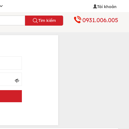
Tài khoản
0931.006.005
Tìm kiếm