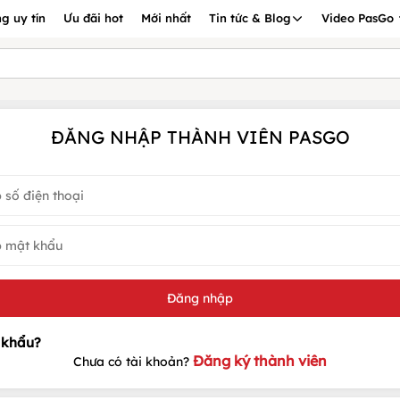
g uy tín
Ưu đãi hot
Mới nhất
Tin tức & Blog
Video PasGo
ĐĂNG NHẬP THÀNH VIÊN PASGO
Đăng ký thành viên
Chưa có tài khoản?