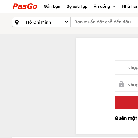
Gần bạn
Bộ sưu tập
Ăn uống
Nhà hàn