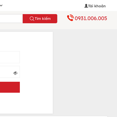
Tài khoản
0931.006.005
Tìm kiếm