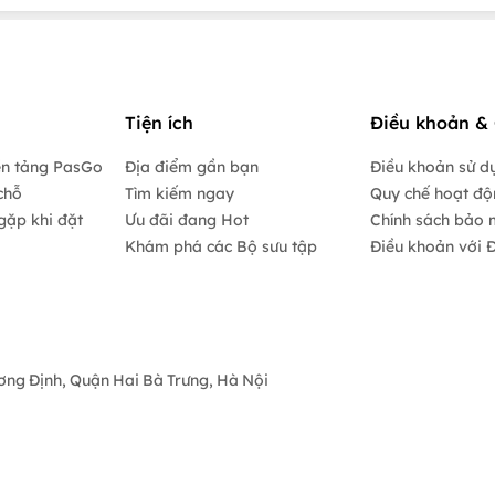
Tiện ích
Điều khoản & 
ền tảng PasGo
Địa điểm gần bạn
Điều khoản sử d
chỗ
Tìm kiếm ngay
Quy chế hoạt đ
gặp khi đặt
Ưu đãi đang Hot
Chính sách bảo 
Khám phá các Bộ sưu tập
Điều khoản với Đ
ương Định, Quận Hai Bà Trưng, Hà Nội