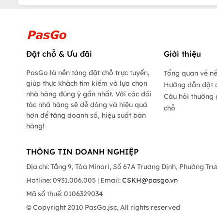
Đặt chỗ & Ưu đãi
Giới thiệu
PasGo là nền tảng đặt chỗ trực tuyến,
Tổng quan về n
giúp thực khách tìm kiếm và lựa chọn
Hướng dẫn đặt 
nhà hàng đúng ý gần nhất. Với các đối
Câu hỏi thường 
tác nhà hàng sẽ dễ dàng và hiệu quả
chỗ
hơn để tăng doanh số, hiệu suất bán
hàng!
THÔNG TIN DOANH NGHIỆP
Địa chỉ: Tầng 9, Tòa Minori, Số 67A Trương Định, Phường Tr
Hotline: 0931.006.005 | Email:
CSKH@pasgo.vn
Mã số thuế: 0106329034
© Copyright 2010 PasGo.jsc, All rights reserved