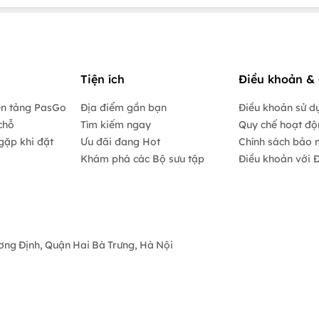
Tiện ích
Điều khoản & 
ền tảng PasGo
Địa điểm gần bạn
Điều khoản sử d
chỗ
Tìm kiếm ngay
Quy chế hoạt đ
gặp khi đặt
Ưu đãi đang Hot
Chính sách bảo 
Khám phá các Bộ sưu tập
Điều khoản với Đ
ương Định, Quận Hai Bà Trưng, Hà Nội