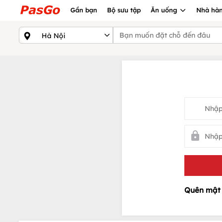
Gần bạn
Bộ sưu tập
Ăn uống
Nhà hàn