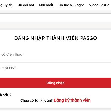
g uy tín
Ưu đãi hot
Mới nhất
Tin tức & Blog
Video PasGo
ĐĂNG NHẬP THÀNH VIÊN PASGO
Đăng ký thành viên
Chưa có tài khoản?