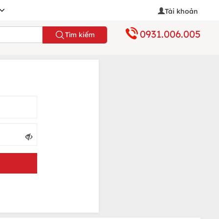
Tài khoản
0931.006.005
Tìm kiếm