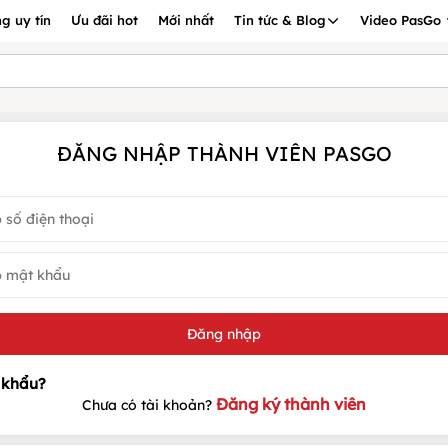
g uy tín
Ưu đãi hot
Mới nhất
Tin tức & Blog
Video PasGo
ĐĂNG NHẬP THÀNH VIÊN PASGO
Đăng ký thành viên
Chưa có tài khoản?