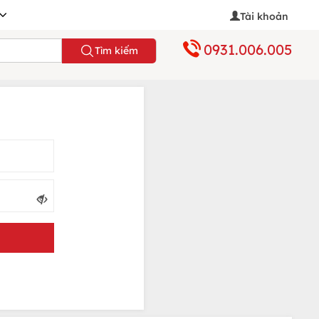
Tài khoản
0931.006.005
Tìm kiếm