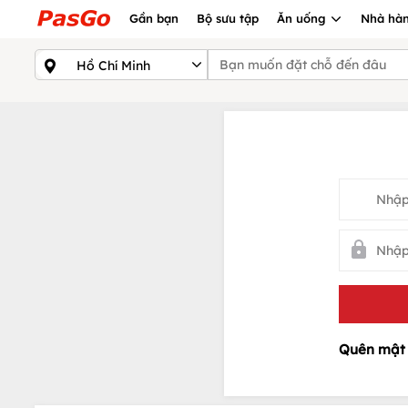
Gần bạn
Bộ sưu tập
Ăn uống
Nhà hàn