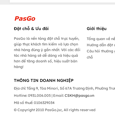
Đặt chỗ & Ưu đãi
Giới thiệu
PasGo là nền tảng đặt chỗ trực tuyến,
Tổng quan về n
giúp thực khách tìm kiếm và lựa chọn
Hướng dẫn đặt 
nhà hàng đúng ý gần nhất. Với các đối
Câu hỏi thường 
tác nhà hàng sẽ dễ dàng và hiệu quả
chỗ
hơn để tăng doanh số, hiệu suất bán
hàng!
THÔNG TIN DOANH NGHIỆP
Địa chỉ: Tầng 9, Tòa Minori, Số 67A Trương Định, Phường Tr
Hotline: 0931.006.005 | Email:
CSKH@pasgo.vn
Mã số thuế: 0106329034
© Copyright 2010 PasGo.jsc, All rights reserved