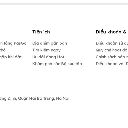
Tiện ích
Điều khoản & 
ền tảng PasGo
Địa điểm gần bạn
Điều khoản sử d
chỗ
Tìm kiếm ngay
Quy chế hoạt đ
gặp khi đặt
Ưu đãi đang Hot
Chính sách bảo 
Khám phá các Bộ sưu tập
Điều khoản với Đ
ương Định, Quận Hai Bà Trưng, Hà Nội