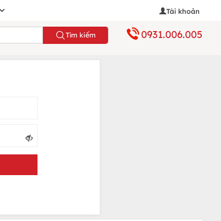
Tài khoản
0931.006.005
Tìm kiếm