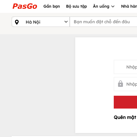
Gần bạn
Bộ sưu tập
Ăn uống
Nhà hàn