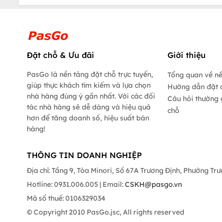
Đặt chỗ & Ưu đãi
Giới thiệu
PasGo là nền tảng đặt chỗ trực tuyến,
Tổng quan về n
giúp thực khách tìm kiếm và lựa chọn
Hướng dẫn đặt 
nhà hàng đúng ý gần nhất. Với các đối
Câu hỏi thường 
tác nhà hàng sẽ dễ dàng và hiệu quả
chỗ
hơn để tăng doanh số, hiệu suất bán
hàng!
THÔNG TIN DOANH NGHIỆP
Địa chỉ: Tầng 9, Tòa Minori, Số 67A Trương Định, Phường Tr
Hotline: 0931.006.005 | Email:
CSKH@pasgo.vn
Mã số thuế: 0106329034
© Copyright 2010 PasGo.jsc, All rights reserved