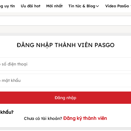
g uy tín
Ưu đãi hot
Mới nhất
Tin tức & Blog
Video PasGo
ĐĂNG NHẬP THÀNH VIÊN PASGO
Đăng ký thành viên
Chưa có tài khoản?