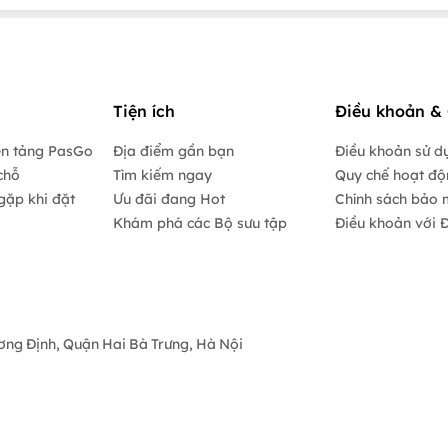
Tiện ích
Điều khoản & 
ền tảng PasGo
Địa điểm gần bạn
Điều khoản sử d
chỗ
Tìm kiếm ngay
Quy chế hoạt đ
gặp khi đặt
Ưu đãi đang Hot
Chính sách bảo 
Khám phá các Bộ sưu tập
Điều khoản với Đ
ương Định, Quận Hai Bà Trưng, Hà Nội