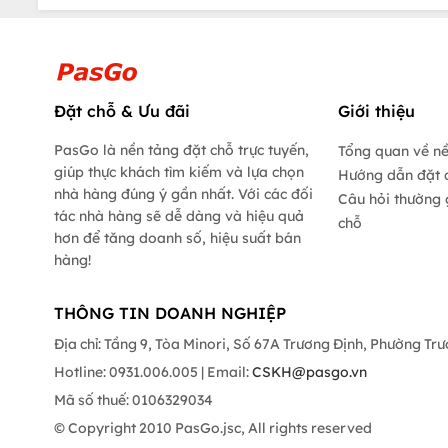
Đặt chỗ & Ưu đãi
Giới thiệu
PasGo là nền tảng đặt chỗ trực tuyến,
Tổng quan về n
giúp thực khách tìm kiếm và lựa chọn
Hướng dẫn đặt 
nhà hàng đúng ý gần nhất. Với các đối
Câu hỏi thường 
tác nhà hàng sẽ dễ dàng và hiệu quả
chỗ
hơn để tăng doanh số, hiệu suất bán
hàng!
THÔNG TIN DOANH NGHIỆP
Địa chỉ: Tầng 9, Tòa Minori, Số 67A Trương Định, Phường Tr
Hotline: 0931.006.005 | Email:
CSKH@pasgo.vn
Mã số thuế: 0106329034
© Copyright 2010 PasGo.jsc, All rights reserved