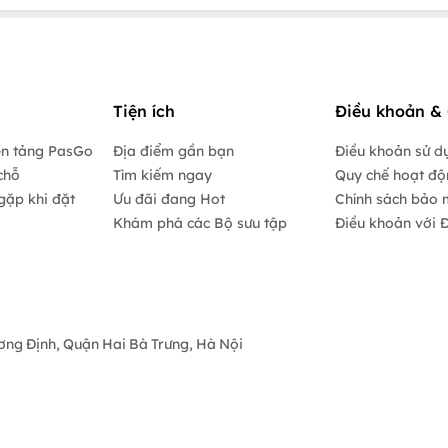
Tiện ích
Điều khoản & 
ền tảng PasGo
Địa điểm gần bạn
Điều khoản sử d
chỗ
Tìm kiếm ngay
Quy chế hoạt đ
gặp khi đặt
Ưu đãi đang Hot
Chính sách bảo 
Khám phá các Bộ sưu tập
Điều khoản với Đ
ương Định, Quận Hai Bà Trưng, Hà Nội