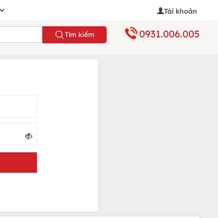
Tài khoản
0931.006.005
Tìm kiếm