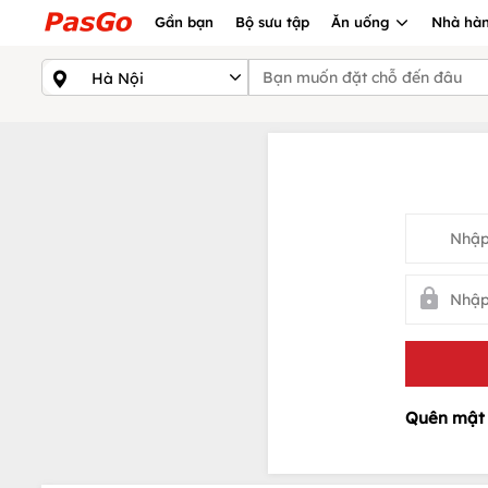
Gần bạn
Bộ sưu tập
Ăn uống
Nhà hàn