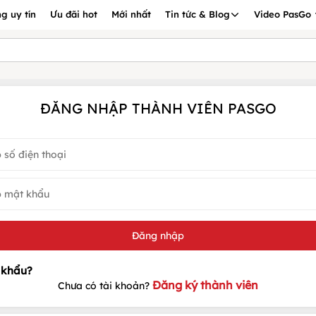
g uy tín
Ưu đãi hot
Mới nhất
Tin tức & Blog
Video PasGo
ĐĂNG NHẬP THÀNH VIÊN PASGO
Đăng ký thành viên
Chưa có tài khoản?