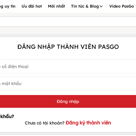
g uy tín
Ưu đãi hot
Mới nhất
Tin tức & Blog
Video PasGo
ĐĂNG NHẬP THÀNH VIÊN PASGO
Đăng ký thành viên
Chưa có tài khoản?