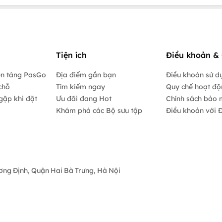
Tiện ích
Điều khoản & 
ền tảng PasGo
Địa điểm gần bạn
Điều khoản sử d
chỗ
Tìm kiếm ngay
Quy chế hoạt đ
gặp khi đặt
Ưu đãi đang Hot
Chính sách bảo 
Khám phá các Bộ sưu tập
Điều khoản với Đ
ương Định, Quận Hai Bà Trưng, Hà Nội