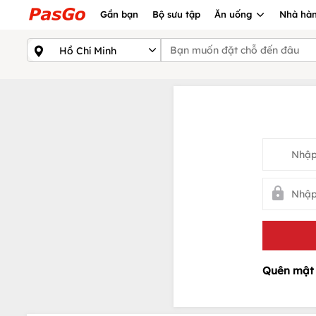
Gần bạn
Bộ sưu tập
Ăn uống
Nhà hàn