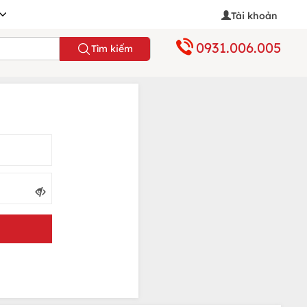
Tài khoản
0931.006.005
Tìm kiếm