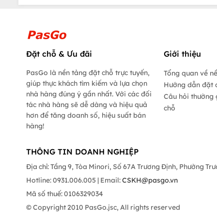
Đặt chỗ & Ưu đãi
Giới thiệu
PasGo là nền tảng đặt chỗ trực tuyến,
Tổng quan về n
giúp thực khách tìm kiếm và lựa chọn
Hướng dẫn đặt 
nhà hàng đúng ý gần nhất. Với các đối
Câu hỏi thường 
tác nhà hàng sẽ dễ dàng và hiệu quả
chỗ
hơn để tăng doanh số, hiệu suất bán
hàng!
THÔNG TIN DOANH NGHIỆP
Địa chỉ: Tầng 9, Tòa Minori, Số 67A Trương Định, Phường Tr
Hotline: 0931.006.005 | Email:
CSKH@pasgo.vn
Mã số thuế: 0106329034
© Copyright 2010 PasGo.jsc, All rights reserved