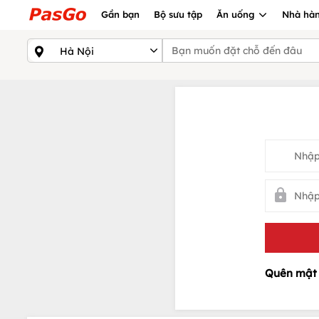
Gần bạn
Bộ sưu tập
Ăn uống
Nhà hàn