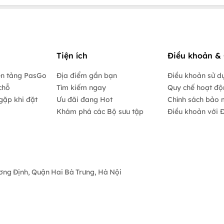
Tiện ích
Điều khoản & 
ền tảng PasGo
Địa điểm gần bạn
Điều khoản sử d
chỗ
Tìm kiếm ngay
Quy chế hoạt đ
gặp khi đặt
Ưu đãi đang Hot
Chính sách bảo 
Khám phá các Bộ sưu tập
Điều khoản với Đ
ương Định, Quận Hai Bà Trưng, Hà Nội