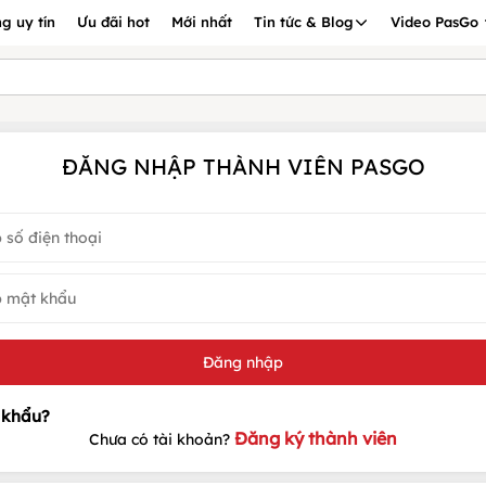
g uy tín
Ưu đãi hot
Mới nhất
Tin tức & Blog
Video PasGo
ĐĂNG NHẬP THÀNH VIÊN PASGO
Đăng ký thành viên
Chưa có tài khoản?