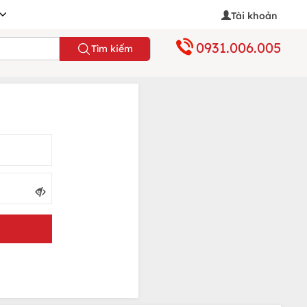
Tài khoản
0931.006.005
Tìm kiếm