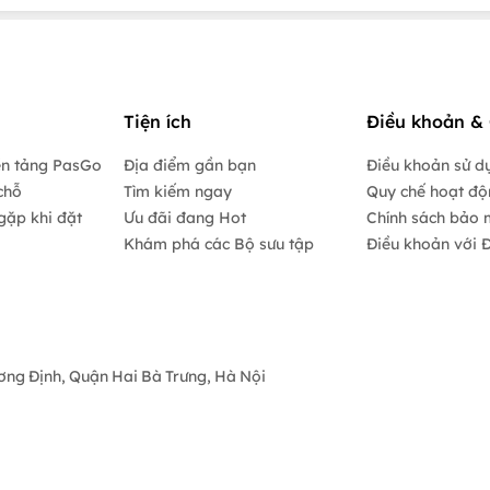
Tiện ích
Điều khoản & 
ền tảng PasGo
Địa điểm gần bạn
Điều khoản sử d
chỗ
Tìm kiếm ngay
Quy chế hoạt đ
gặp khi đặt
Ưu đãi đang Hot
Chính sách bảo 
Khám phá các Bộ sưu tập
Điều khoản với Đ
ương Định, Quận Hai Bà Trưng, Hà Nội