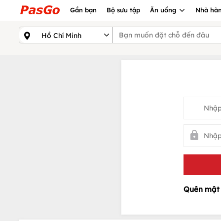
Gần bạn
Bộ sưu tập
Ăn uống
Nhà hàn