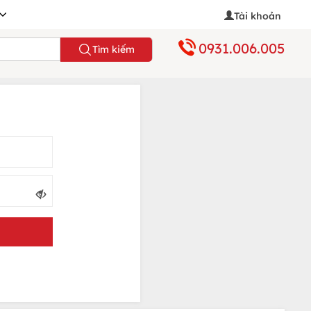
Tài khoản
0931.006.005
Tìm kiếm