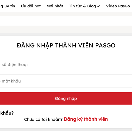
g uy tín
Ưu đãi hot
Mới nhất
Tin tức & Blog
Video PasGo
ĐĂNG NHẬP THÀNH VIÊN PASGO
Đăng ký thành viên
Chưa có tài khoản?