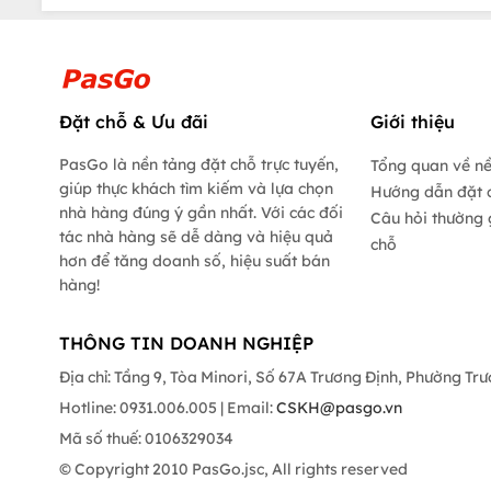
Đặt chỗ & Ưu đãi
Giới thiệu
PasGo là nền tảng đặt chỗ trực tuyến,
Tổng quan về n
giúp thực khách tìm kiếm và lựa chọn
Hướng dẫn đặt 
nhà hàng đúng ý gần nhất. Với các đối
Câu hỏi thường 
tác nhà hàng sẽ dễ dàng và hiệu quả
chỗ
hơn để tăng doanh số, hiệu suất bán
hàng!
THÔNG TIN DOANH NGHIỆP
Địa chỉ: Tầng 9, Tòa Minori, Số 67A Trương Định, Phường Tr
Hotline: 0931.006.005 | Email:
CSKH@pasgo.vn
Mã số thuế: 0106329034
© Copyright 2010 PasGo.jsc, All rights reserved