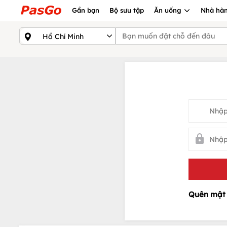
Gần bạn
Bộ sưu tập
Ăn uống
Nhà hàn