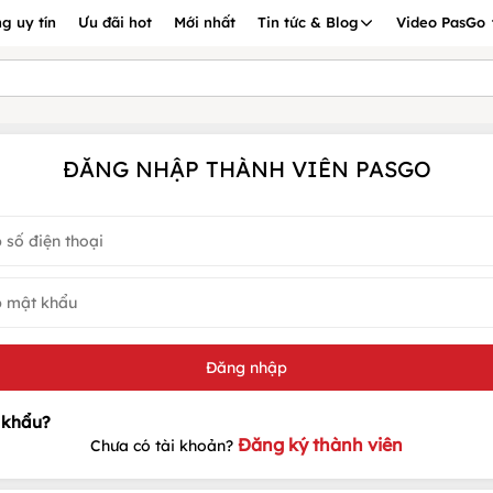
g uy tín
Ưu đãi hot
Mới nhất
Tin tức & Blog
Video PasGo
ĐĂNG NHẬP THÀNH VIÊN PASGO
Đăng ký thành viên
Chưa có tài khoản?