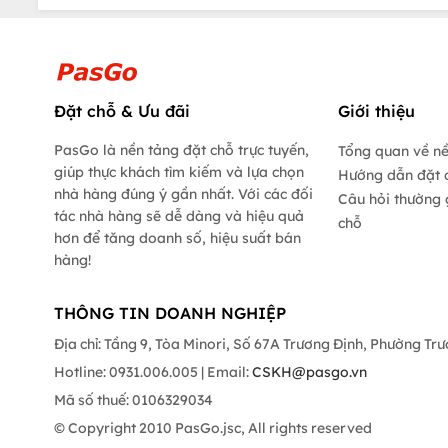
Đặt chỗ & Ưu đãi
Giới thiệu
PasGo là nền tảng đặt chỗ trực tuyến,
Tổng quan về n
giúp thực khách tìm kiếm và lựa chọn
Hướng dẫn đặt 
nhà hàng đúng ý gần nhất. Với các đối
Câu hỏi thường 
tác nhà hàng sẽ dễ dàng và hiệu quả
chỗ
hơn để tăng doanh số, hiệu suất bán
hàng!
THÔNG TIN DOANH NGHIỆP
Địa chỉ: Tầng 9, Tòa Minori, Số 67A Trương Định, Phường Tr
Hotline: 0931.006.005 | Email:
CSKH@pasgo.vn
Mã số thuế: 0106329034
© Copyright 2010 PasGo.jsc, All rights reserved