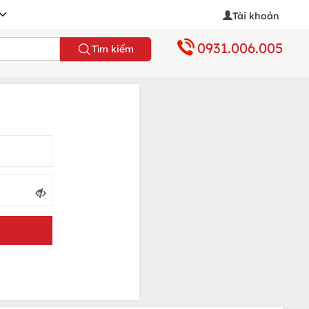
Tài khoản
0931.006.005
Tìm kiếm