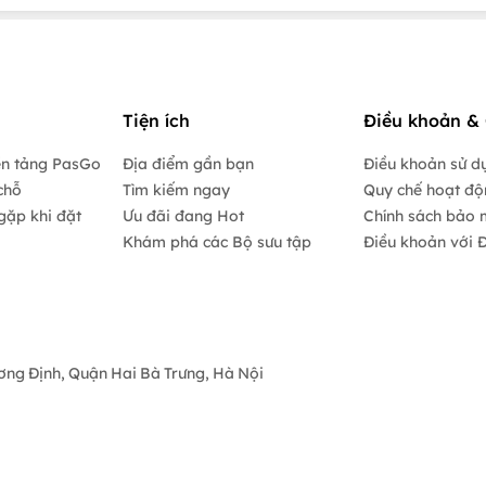
Tiện ích
Điều khoản & 
ền tảng PasGo
Địa điểm gần bạn
Điều khoản sử d
chỗ
Tìm kiếm ngay
Quy chế hoạt đ
gặp khi đặt
Ưu đãi đang Hot
Chính sách bảo 
Khám phá các Bộ sưu tập
Điều khoản với Đ
ương Định, Quận Hai Bà Trưng, Hà Nội