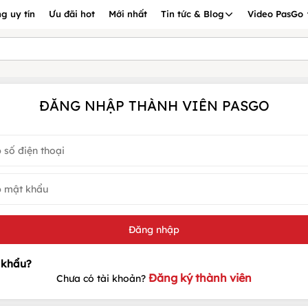
g uy tín
Ưu đãi hot
Mới nhất
Tin tức & Blog
Video PasGo
ĐĂNG NHẬP THÀNH VIÊN PASGO
Đăng ký thành viên
Chưa có tài khoản?