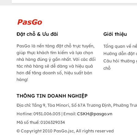
Đặt chỗ & Ưu đãi
Giới thiệu
PasGo là nền tảng đặt chỗ trực tuyến,
Tổng quan về n
giúp thực khách tìm kiếm và lựa chọn
Hướng dẫn đặt 
nhà hàng đúng ý gần nhất. Với các đối
Câu hỏi thường 
tác nhà hàng sẽ dễ dàng và hiệu quả
chỗ
hơn để tăng doanh số, hiệu suất bán
hàng!
THÔNG TIN DOANH NGHIỆP
Địa chỉ: Tầng 9, Tòa Minori, Số 67A Trương Định, Phường Tr
Hotline: 0931.006.005 | Email:
CSKH@pasgo.vn
Mã số thuế: 0106329034
© Copyright 2010 PasGo.jsc, All rights reserved