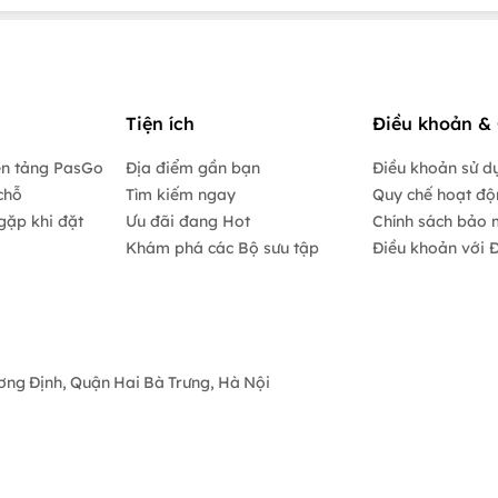
Tiện ích
Điều khoản & 
ền tảng PasGo
Địa điểm gần bạn
Điều khoản sử d
chỗ
Tìm kiếm ngay
Quy chế hoạt đ
gặp khi đặt
Ưu đãi đang Hot
Chính sách bảo 
Khám phá các Bộ sưu tập
Điều khoản với Đ
ương Định, Quận Hai Bà Trưng, Hà Nội