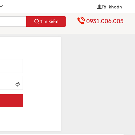
Tài khoản
0931.006.005
Tìm kiếm