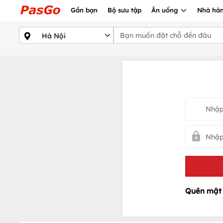
Gần bạn
Bộ sưu tập
Ăn uống
Nhà hàn