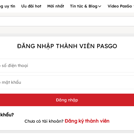
g uy tín
Ưu đãi hot
Mới nhất
Tin tức & Blog
Video PasGo
ĐĂNG NHẬP THÀNH VIÊN PASGO
Đăng ký thành viên
Chưa có tài khoản?