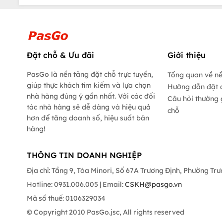
Đặt chỗ & Ưu đãi
Giới thiệu
PasGo là nền tảng đặt chỗ trực tuyến,
Tổng quan về n
giúp thực khách tìm kiếm và lựa chọn
Hướng dẫn đặt 
nhà hàng đúng ý gần nhất. Với các đối
Câu hỏi thường 
tác nhà hàng sẽ dễ dàng và hiệu quả
chỗ
hơn để tăng doanh số, hiệu suất bán
hàng!
THÔNG TIN DOANH NGHIỆP
Địa chỉ: Tầng 9, Tòa Minori, Số 67A Trương Định, Phường Tr
Hotline: 0931.006.005 | Email:
CSKH@pasgo.vn
Mã số thuế: 0106329034
© Copyright 2010 PasGo.jsc, All rights reserved