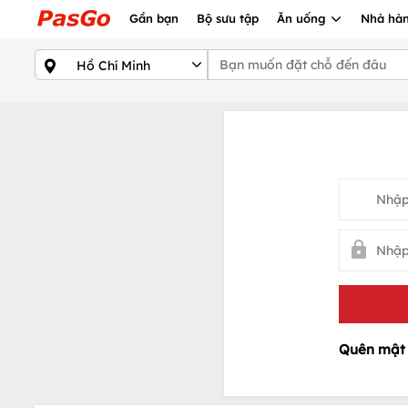
Gần bạn
Bộ sưu tập
Ăn uống
Nhà hàn