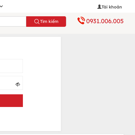
Tài khoản
0931.006.005
Tìm kiếm