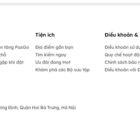
Tiện ích
Điều khoản & 
ền tảng PasGo
Địa điểm gần bạn
Điều khoản sử d
chỗ
Tìm kiếm ngay
Quy chế hoạt đ
gặp khi đặt
Ưu đãi đang Hot
Chính sách bảo 
Khám phá các Bộ sưu tập
Điều khoản với Đ
ương Định, Quận Hai Bà Trưng, Hà Nội