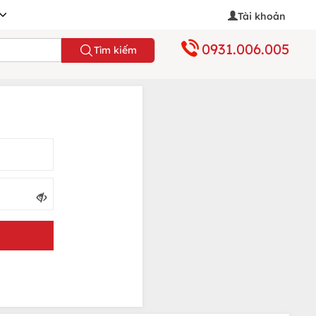
Tài khoản
0931.006.005
Tìm kiếm