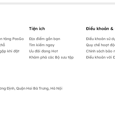
Tiện ích
Điều khoản & 
ền tảng PasGo
Địa điểm gần bạn
Điều khoản sử d
chỗ
Tìm kiếm ngay
Quy chế hoạt đ
gặp khi đặt
Ưu đãi đang Hot
Chính sách bảo 
Khám phá các Bộ sưu tập
Điều khoản với Đ
ương Định, Quận Hai Bà Trưng, Hà Nội