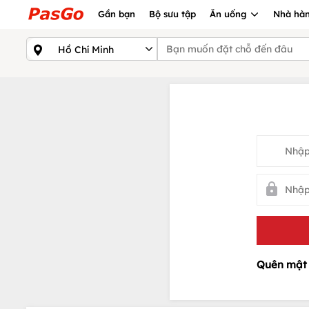
Gần bạn
Bộ sưu tập
Ăn uống
Nhà hàn