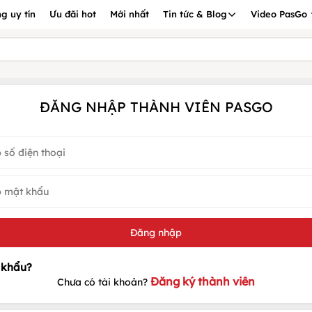
g uy tín
Ưu đãi hot
Mới nhất
Tin tức & Blog
Video PasGo
ĐĂNG NHẬP THÀNH VIÊN PASGO
Đăng ký thành viên
Chưa có tài khoản?