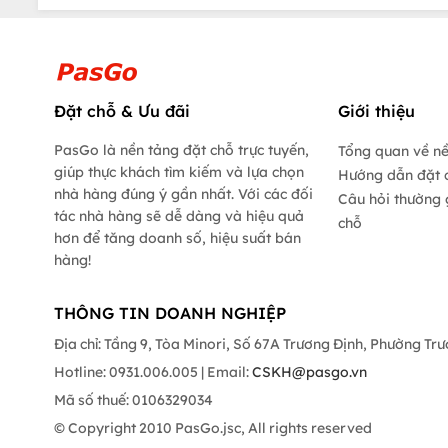
Đặt chỗ & Ưu đãi
Giới thiệu
PasGo là nền tảng đặt chỗ trực tuyến,
Tổng quan về n
giúp thực khách tìm kiếm và lựa chọn
Hướng dẫn đặt 
nhà hàng đúng ý gần nhất. Với các đối
Câu hỏi thường 
tác nhà hàng sẽ dễ dàng và hiệu quả
chỗ
hơn để tăng doanh số, hiệu suất bán
hàng!
THÔNG TIN DOANH NGHIỆP
Địa chỉ: Tầng 9, Tòa Minori, Số 67A Trương Định, Phường Tr
Hotline: 0931.006.005 | Email:
CSKH@pasgo.vn
Mã số thuế: 0106329034
© Copyright 2010 PasGo.jsc, All rights reserved