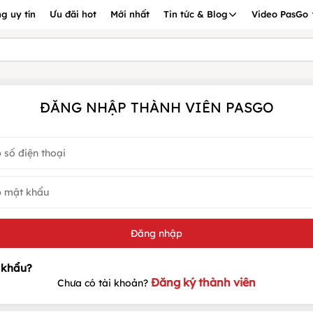
g uy tín
Ưu đãi hot
Mới nhất
Tin tức & Blog
Video PasGo
ĐĂNG NHẬP THÀNH VIÊN PASGO
Đăng ký thành viên
Chưa có tài khoản?