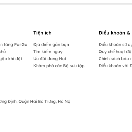
Tiện ích
Điều khoản & 
ền tảng PasGo
Địa điểm gần bạn
Điều khoản sử d
chỗ
Tìm kiếm ngay
Quy chế hoạt đ
gặp khi đặt
Ưu đãi đang Hot
Chính sách bảo 
Khám phá các Bộ sưu tập
Điều khoản với Đ
ương Định, Quận Hai Bà Trưng, Hà Nội