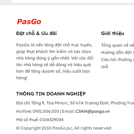
Đặt chỗ & Ưu đãi
Giới thiệu
PasGo là nền tảng đặt chỗ trực tuyến,
Tổng quan về n
giúp thực khách tìm kiếm và lựa chọn
Hướng dẫn đặt 
nhà hàng đúng ý gần nhất. Với các đối
Câu hỏi thường 
tác nhà hàng sẽ dễ dàng và hiệu quả
chỗ
hơn để tăng doanh số, hiệu suất bán
hàng!
THÔNG TIN DOANH NGHIỆP
Địa chỉ: Tầng 9, Tòa Minori, Số 67A Trương Định, Phường Tr
Hotline: 0931.006.005 | Email:
CSKH@pasgo.vn
Mã số thuế: 0106329034
© Copyright 2010 PasGo.jsc, All rights reserved