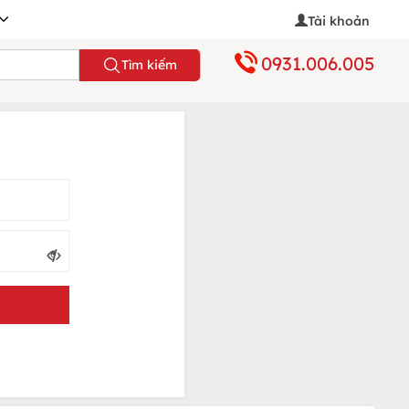
Tài khoản
0931.006.005
Tìm kiếm