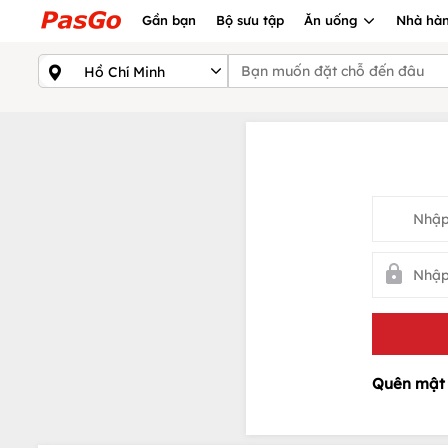
Gần bạn
Bộ sưu tập
Ăn uống
Nhà hàn