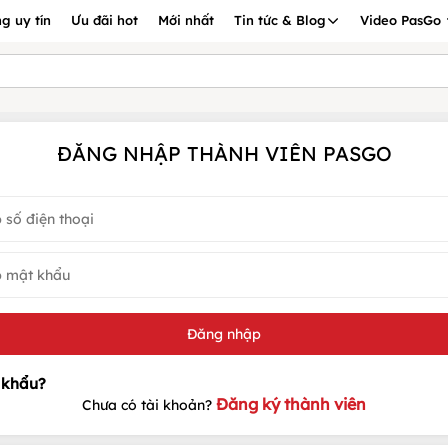
g uy tín
Ưu đãi hot
Mới nhất
Tin tức & Blog
Video PasGo
ĐĂNG NHẬP THÀNH VIÊN PASGO
Đăng ký thành viên
Chưa có tài khoản?