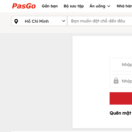
Gần bạn
Bộ sưu tập
Ăn uống
Nhà hàn