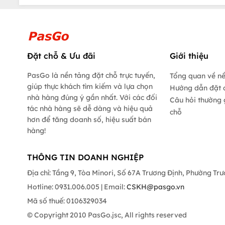
Đặt chỗ & Ưu đãi
Giới thiệu
PasGo là nền tảng đặt chỗ trực tuyến,
Tổng quan về n
giúp thực khách tìm kiếm và lựa chọn
Hướng dẫn đặt 
nhà hàng đúng ý gần nhất. Với các đối
Câu hỏi thường 
tác nhà hàng sẽ dễ dàng và hiệu quả
chỗ
hơn để tăng doanh số, hiệu suất bán
hàng!
THÔNG TIN DOANH NGHIỆP
Địa chỉ: Tầng 9, Tòa Minori, Số 67A Trương Định, Phường Tr
Hotline: 0931.006.005 | Email:
CSKH@pasgo.vn
Mã số thuế: 0106329034
© Copyright 2010 PasGo.jsc, All rights reserved