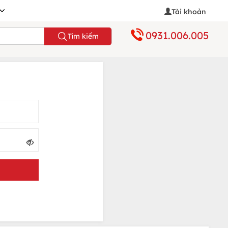
Tài khoản
0931.006.005
Tìm kiếm