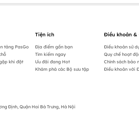
Tiện ích
Điều khoản & 
ền tảng PasGo
Địa điểm gần bạn
Điều khoản sử d
chỗ
Tìm kiếm ngay
Quy chế hoạt đ
gặp khi đặt
Ưu đãi đang Hot
Chính sách bảo 
Khám phá các Bộ sưu tập
Điều khoản với Đ
ương Định, Quận Hai Bà Trưng, Hà Nội