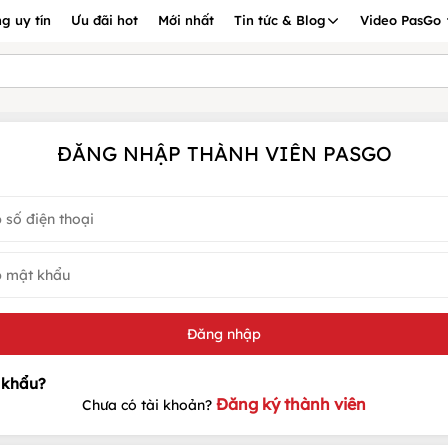
g uy tín
Ưu đãi hot
Mới nhất
Tin tức & Blog
Video PasGo
ĐĂNG NHẬP THÀNH VIÊN PASGO
Đăng ký thành viên
Chưa có tài khoản?