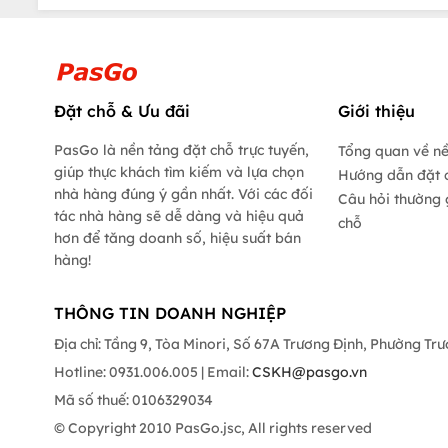
Đặt chỗ & Ưu đãi
Giới thiệu
PasGo là nền tảng đặt chỗ trực tuyến,
Tổng quan về n
giúp thực khách tìm kiếm và lựa chọn
Hướng dẫn đặt 
nhà hàng đúng ý gần nhất. Với các đối
Câu hỏi thường 
tác nhà hàng sẽ dễ dàng và hiệu quả
chỗ
hơn để tăng doanh số, hiệu suất bán
hàng!
THÔNG TIN DOANH NGHIỆP
Địa chỉ: Tầng 9, Tòa Minori, Số 67A Trương Định, Phường Tr
Hotline: 0931.006.005 | Email:
CSKH@pasgo.vn
Mã số thuế: 0106329034
© Copyright 2010 PasGo.jsc, All rights reserved