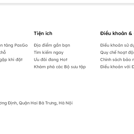
Tiện ích
Điều khoản & 
ền tảng PasGo
Địa điểm gần bạn
Điều khoản sử d
chỗ
Tìm kiếm ngay
Quy chế hoạt đ
gặp khi đặt
Ưu đãi đang Hot
Chính sách bảo 
Khám phá các Bộ sưu tập
Điều khoản với Đ
ương Định, Quận Hai Bà Trưng, Hà Nội