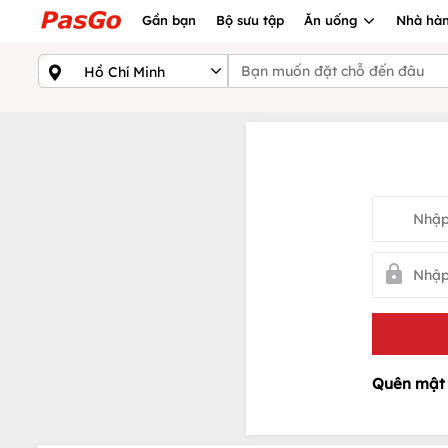
Gần bạn
Bộ sưu tập
Ăn uống
Nhà hàn