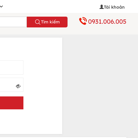
Tài khoản
0931.006.005
Tìm kiếm