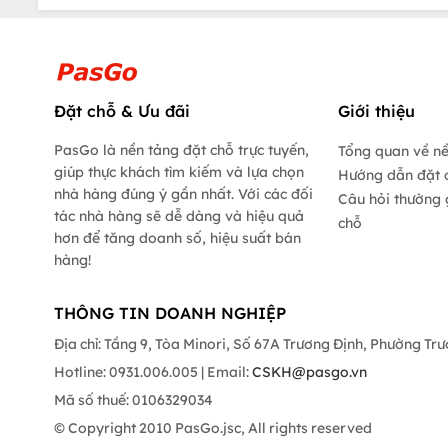
Đặt chỗ & Ưu đãi
Giới thiệu
PasGo là nền tảng đặt chỗ trực tuyến,
Tổng quan về n
giúp thực khách tìm kiếm và lựa chọn
Hướng dẫn đặt 
nhà hàng đúng ý gần nhất. Với các đối
Câu hỏi thường 
tác nhà hàng sẽ dễ dàng và hiệu quả
chỗ
hơn để tăng doanh số, hiệu suất bán
hàng!
THÔNG TIN DOANH NGHIỆP
Địa chỉ: Tầng 9, Tòa Minori, Số 67A Trương Định, Phường Tr
Hotline: 0931.006.005 | Email:
CSKH@pasgo.vn
Mã số thuế: 0106329034
© Copyright 2010 PasGo.jsc, All rights reserved