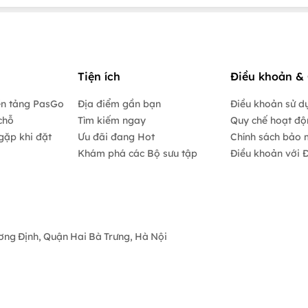
Tiện ích
Điều khoản & 
ền tảng PasGo
Địa điểm gần bạn
Điều khoản sử d
chỗ
Tìm kiếm ngay
Quy chế hoạt đ
gặp khi đặt
Ưu đãi đang Hot
Chính sách bảo 
Khám phá các Bộ sưu tập
Điều khoản với Đ
ương Định, Quận Hai Bà Trưng, Hà Nội