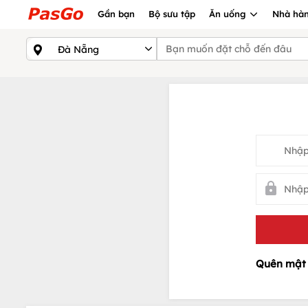
Gần bạn
Bộ sưu tập
Ăn uống
Nhà hàn