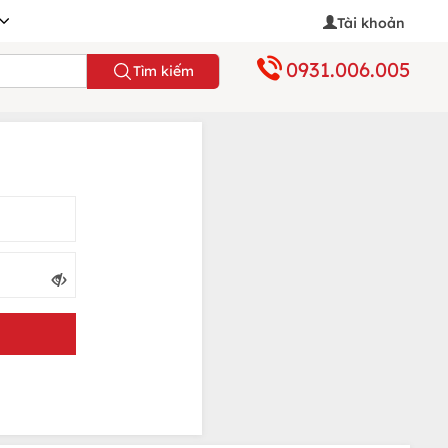
Tài khoản
0931.006.005
Tìm kiếm