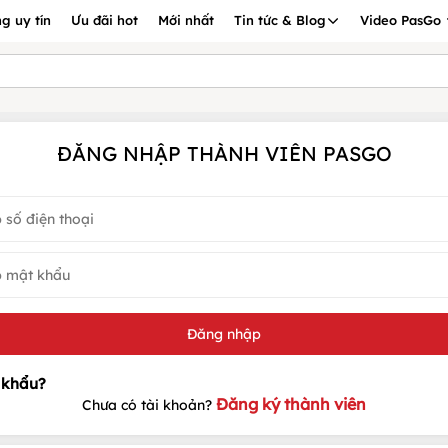
g uy tín
Ưu đãi hot
Mới nhất
Tin tức & Blog
Video PasGo
ĐĂNG NHẬP THÀNH VIÊN PASGO
Đăng ký thành viên
Chưa có tài khoản?