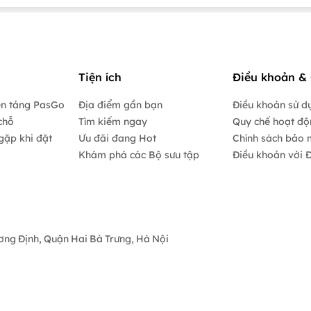
Tiện ích
Điều khoản & 
ền tảng PasGo
Địa điểm gần bạn
Điều khoản sử d
chỗ
Tìm kiếm ngay
Quy chế hoạt đ
gặp khi đặt
Ưu đãi đang Hot
Chính sách bảo 
Khám phá các Bộ sưu tập
Điều khoản với Đ
ương Định, Quận Hai Bà Trưng, Hà Nội