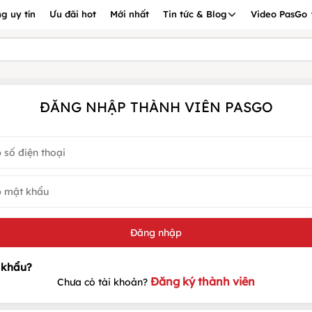
g uy tín
Ưu đãi hot
Mới nhất
Tin tức & Blog
Video PasGo
ĐĂNG NHẬP THÀNH VIÊN PASGO
Đăng ký thành viên
Chưa có tài khoản?