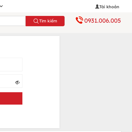
Tài khoản
0931.006.005
Tìm kiếm