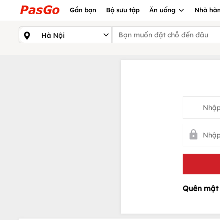
Gần bạn
Bộ sưu tập
Ăn uống
Nhà hàn