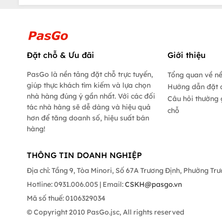
Đặt chỗ & Ưu đãi
Giới thiệu
PasGo là nền tảng đặt chỗ trực tuyến,
Tổng quan về n
giúp thực khách tìm kiếm và lựa chọn
Hướng dẫn đặt 
nhà hàng đúng ý gần nhất. Với các đối
Câu hỏi thường 
tác nhà hàng sẽ dễ dàng và hiệu quả
chỗ
hơn để tăng doanh số, hiệu suất bán
hàng!
THÔNG TIN DOANH NGHIỆP
Địa chỉ: Tầng 9, Tòa Minori, Số 67A Trương Định, Phường Tr
Hotline: 0931.006.005 | Email:
CSKH@pasgo.vn
Mã số thuế: 0106329034
© Copyright 2010 PasGo.jsc, All rights reserved