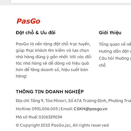
Đặt chỗ & Ưu đãi
Giới thiệu
PasGo là nền tảng đặt chỗ trực tuyến,
Tổng quan về n
giúp thực khách tìm kiếm và lựa chọn
Hướng dẫn đặt 
nhà hàng đúng ý gần nhất. Với các đối
Câu hỏi thường 
tác nhà hàng sẽ dễ dàng và hiệu quả
chỗ
hơn để tăng doanh số, hiệu suất bán
hàng!
THÔNG TIN DOANH NGHIỆP
Địa chỉ: Tầng 9, Tòa Minori, Số 67A Trương Định, Phường Tr
Hotline: 0931.006.005 | Email:
CSKH@pasgo.vn
Mã số thuế: 0106329034
© Copyright 2010 PasGo.jsc, All rights reserved