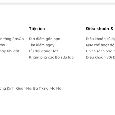
Tiện ích
Điều khoản & 
ền tảng PasGo
Địa điểm gần bạn
Điều khoản sử d
chỗ
Tìm kiếm ngay
Quy chế hoạt đ
gặp khi đặt
Ưu đãi đang Hot
Chính sách bảo 
Khám phá các Bộ sưu tập
Điều khoản với Đ
ương Định, Quận Hai Bà Trưng, Hà Nội