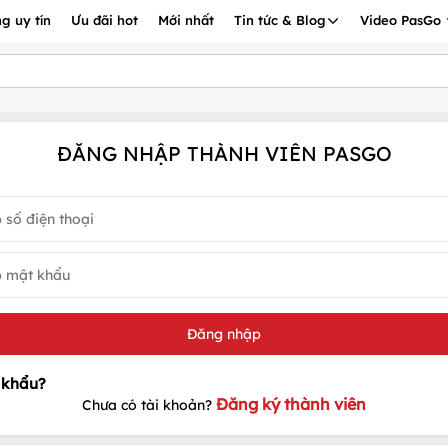
g uy tín
Ưu đãi hot
Mới nhất
Tin tức & Blog
Video PasGo
ĐĂNG NHẬP THÀNH VIÊN PASGO
Đăng ký thành viên
Chưa có tài khoản?