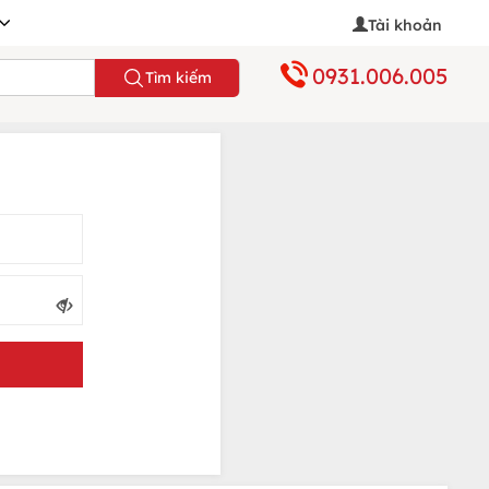
Tài khoản
0931.006.005
Tìm kiếm