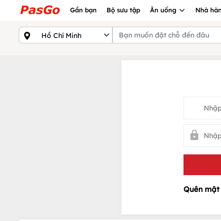
Gần bạn
Bộ sưu tập
Ăn uống
Nhà hàn