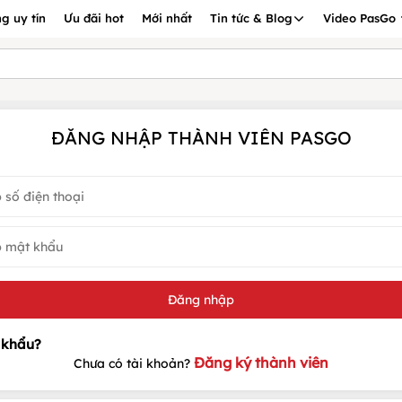
g uy tín
Ưu đãi hot
Mới nhất
Tin tức & Blog
Video PasGo
ĐĂNG NHẬP THÀNH VIÊN PASGO
Đăng ký thành viên
Chưa có tài khoản?