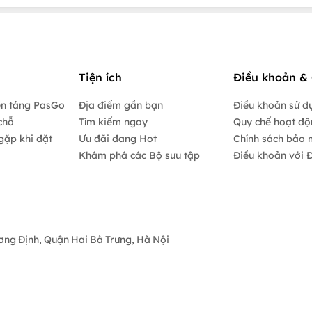
Tiện ích
Điều khoản & 
ền tảng PasGo
Địa điểm gần bạn
Điều khoản sử d
chỗ
Tìm kiếm ngay
Quy chế hoạt đ
gặp khi đặt
Ưu đãi đang Hot
Chính sách bảo 
Khám phá các Bộ sưu tập
Điều khoản với Đ
ương Định, Quận Hai Bà Trưng, Hà Nội