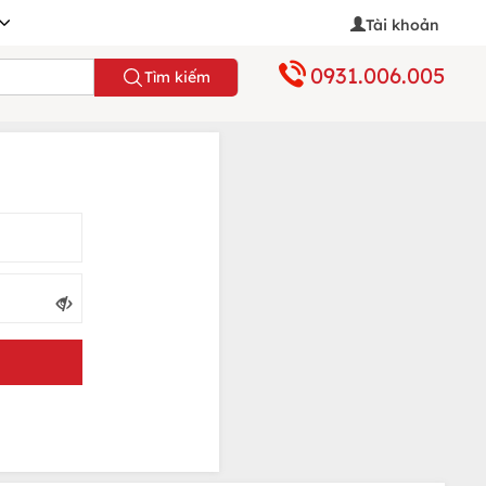
Tài khoản
0931.006.005
Tìm kiếm