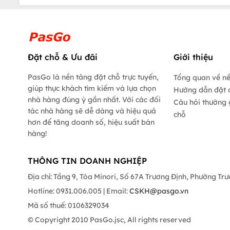
Đặt chỗ & Ưu đãi
Giới thiệu
PasGo là nền tảng đặt chỗ trực tuyến,
Tổng quan về n
giúp thực khách tìm kiếm và lựa chọn
Hướng dẫn đặt 
nhà hàng đúng ý gần nhất. Với các đối
Câu hỏi thường 
tác nhà hàng sẽ dễ dàng và hiệu quả
chỗ
hơn để tăng doanh số, hiệu suất bán
hàng!
THÔNG TIN DOANH NGHIỆP
Địa chỉ: Tầng 9, Tòa Minori, Số 67A Trương Định, Phường Tr
Hotline: 0931.006.005 | Email:
CSKH@pasgo.vn
Mã số thuế: 0106329034
© Copyright 2010 PasGo.jsc, All rights reserved