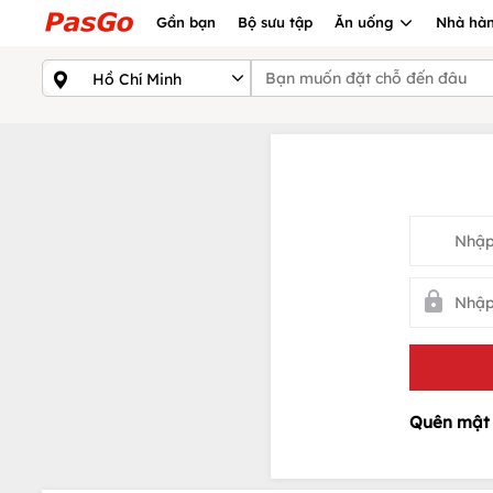
Gần bạn
Bộ sưu tập
Ăn uống
Nhà hàn