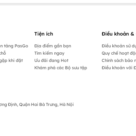
Tiện ích
Điều khoản & 
ền tảng PasGo
Địa điểm gần bạn
Điều khoản sử d
chỗ
Tìm kiếm ngay
Quy chế hoạt đ
gặp khi đặt
Ưu đãi đang Hot
Chính sách bảo 
Khám phá các Bộ sưu tập
Điều khoản với Đ
ương Định, Quận Hai Bà Trưng, Hà Nội