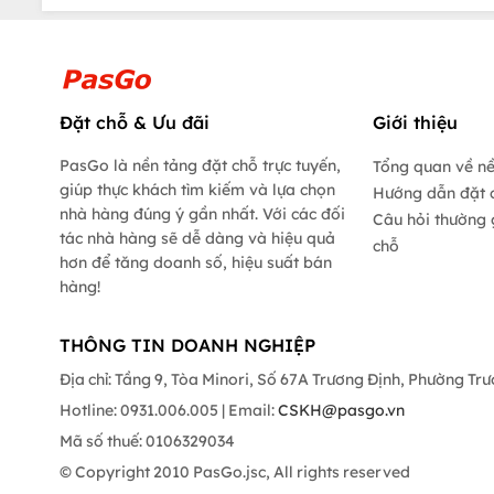
Đặt chỗ & Ưu đãi
Giới thiệu
PasGo là nền tảng đặt chỗ trực tuyến,
Tổng quan về n
giúp thực khách tìm kiếm và lựa chọn
Hướng dẫn đặt 
nhà hàng đúng ý gần nhất. Với các đối
Câu hỏi thường 
tác nhà hàng sẽ dễ dàng và hiệu quả
chỗ
hơn để tăng doanh số, hiệu suất bán
hàng!
THÔNG TIN DOANH NGHIỆP
Địa chỉ: Tầng 9, Tòa Minori, Số 67A Trương Định, Phường Tr
Hotline: 0931.006.005 | Email:
CSKH@pasgo.vn
Mã số thuế: 0106329034
© Copyright 2010 PasGo.jsc, All rights reserved