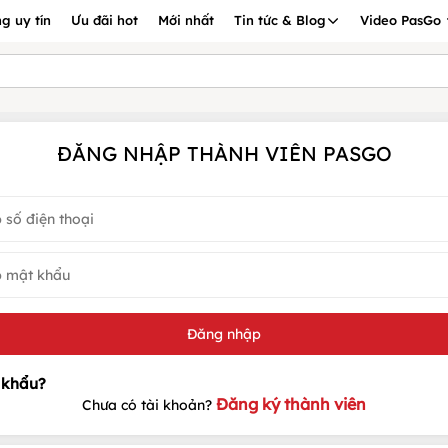
g uy tín
Ưu đãi hot
Mới nhất
Tin tức & Blog
Video PasGo
ĐĂNG NHẬP THÀNH VIÊN PASGO
Đăng ký thành viên
Chưa có tài khoản?