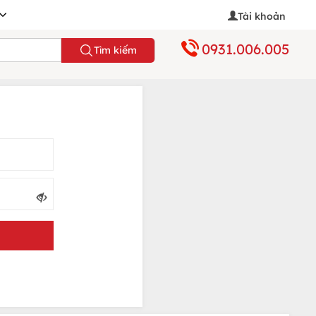
Tài khoản
0931.006.005
Tìm kiếm