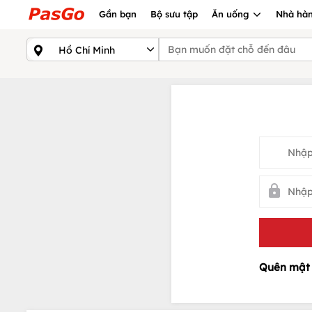
Gần bạn
Bộ sưu tập
Ăn uống
Nhà hàn